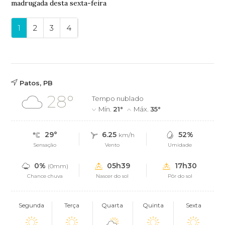
madrugada desta sexta-feira
1
2
3
4
Patos, PB
28°
Tempo nublado
Mín.
21°
Máx.
35°
29°
6.25
52%
km/h
Sensação
Vento
Umidade
0%
05h39
17h30
(0mm)
Chance chuva
Nascer do sol
Pôr do sol
Segunda
Terça
Quarta
Quinta
Sexta