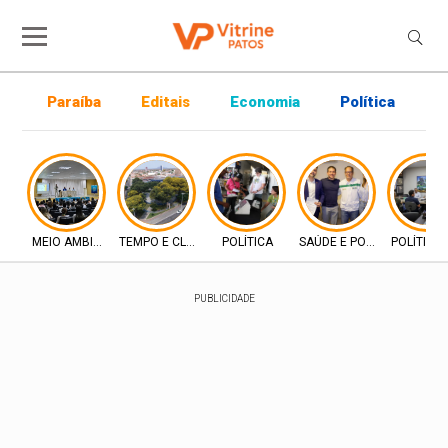
Paraíba
Editais
Economia
Política
P
MEIO AMBIENTE
TEMPO E CLIMA
POLÍTICA
SAÚDE E POLÍTICA
POLÍTICA
PUBLICIDADE