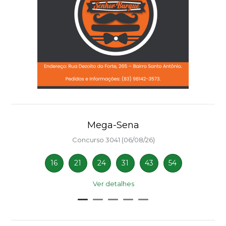
Mega-Sena
Concurso 3041 (06/08/26)
16
21
24
31
43
54
Ver detalhes