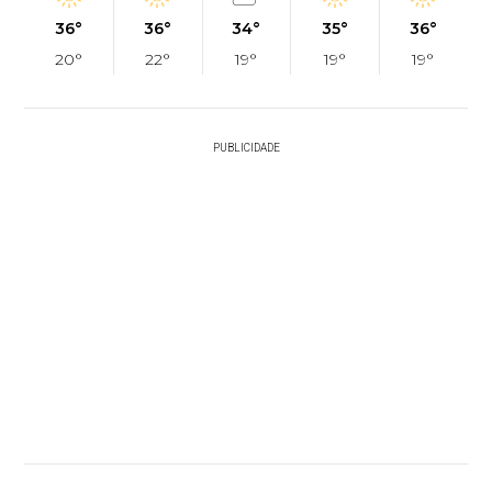
36°
36°
34°
35°
36°
20°
22°
19°
19°
19°
PUBLICIDADE