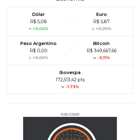
Dólar
Euro
R$ 5,08
R$ 5,87
+0,04%
+0,00%
Peso Argentino
Bitcoin
R$ 0,00
R$ 349,667,66
+0,00%
-0,11%
Ibovespa
172,513,42 pts
-1.73%
PUBLICIDADE