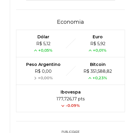
Economia
Dólar
Euro
R$ 5,12
R$ 5,92
+0,05%
+0,01%
Peso Argentino
Bitcoin
R$ 0,00
R$ 351,588,82
+0,00%
+0,23%
Ibovespa
177,726,17 pts
-0.09%
PUBLICIDADE