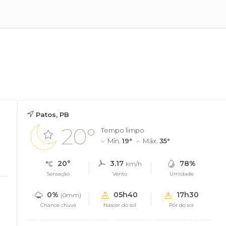
Patos, PB
20°
Tempo limpo
Mín.
19°
Máx.
35°
20°
3.17
78%
km/h
Sensação
Vento
Umidade
0%
05h40
17h30
(0mm)
Chance chuva
Nascer do sol
Pôr do sol