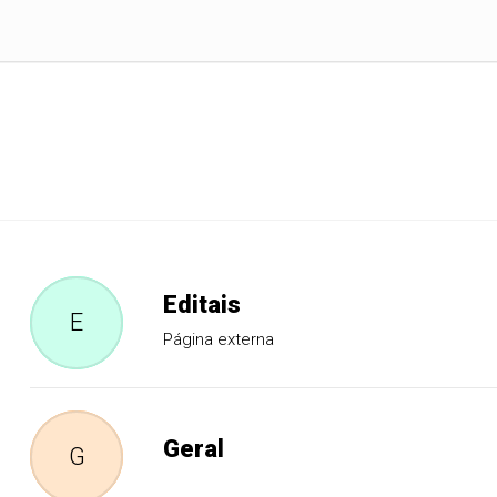
Editais
E
Página externa
Geral
G