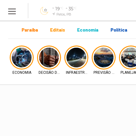
19
35
°C
°C
Patos, PB
Paraíba
Editais
Economia
Política
ECONOMIA
DECISÃO DA JUSTIÇA
INFRAESTRUTURA
PREVISÃO DO TEMPO
PLANEJ