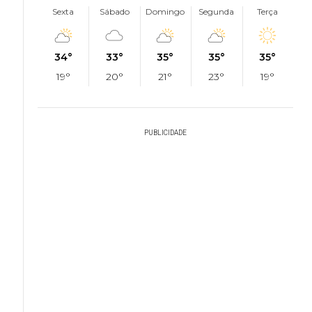
Sexta
Sábado
Domingo
Segunda
Terça
34°
33°
35°
35°
35°
19°
20°
21°
23°
19°
PUBLICIDADE