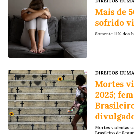
DIREITOS HUM
Mais de 
sofrido v
Somente 11% dos h
DIREITOS HUM
Mortes vi
2025; fe
Brasileir
divulgado
Mortes violentas c
Brasileiro de Segur