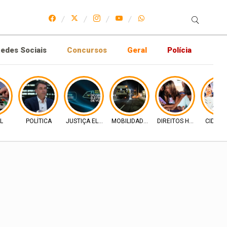
edes Sociais
Concursos
Geral
Polícia
L
POLÍTICA
JUSTIÇA ELEITORAL
MOBILIDADE URBANA
DIREITOS HUMANOS
CIDADA