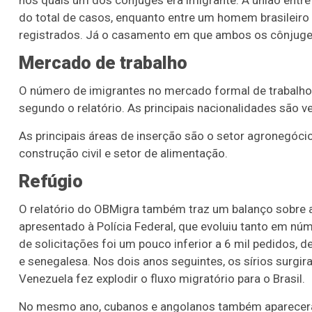
nos quais um dos cônjuges era imigrante. A união entr
do total de casos, enquanto entre um homem brasilei
registrados. Já o casamento em que ambos os cônjug
Mercado de trabalho
O número de imigrantes no mercado formal de trabalho
segundo o relatório. As principais nacionalidades são v
As principais áreas de inserção são o setor agronegócio
construção civil e setor de alimentação.
Refúgio
O relatório do OBMigra também traz um balanço sobre 
apresentado à Polícia Federal, que evoluiu tanto em núm
de solicitações foi um pouco inferior a 6 mil pedidos, d
e senegalesa. Nos dois anos seguintes, os sírios surgi
Venezuela fez explodir o fluxo migratório para o Brasil.
No mesmo ano, cubanos e angolanos também apareceram