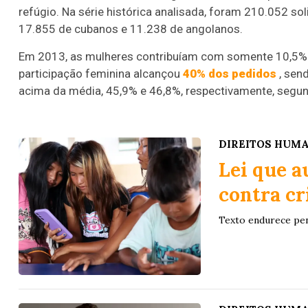
refúgio. Na série histórica analisada, foram 210.052 so
17.855 de cubanos e 11.238 de angolanos.
Em 2013, as mulheres contribuíam com somente 10,5% das
participação feminina alcançou
40% dos pedidos
, sen
acima da média, 45,9% e 46,8%, respectivamente, segund
DIREITOS HUM
Lei que a
contra cr
Texto endurece pena