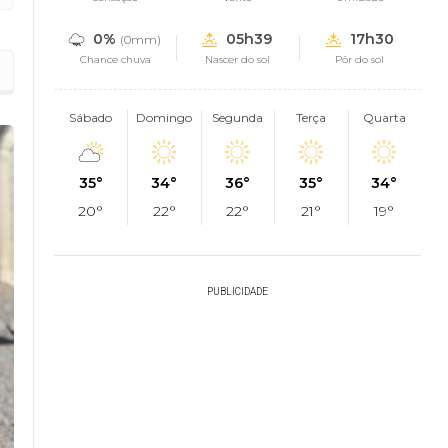
0%
05h39
17h30
(0mm)
Chance chuva
Nascer do sol
Pôr do sol
Sábado
Domingo
Segunda
Terça
Quarta
35°
34°
36°
35°
34°
20°
22°
22°
21°
19°
PUBLICIDADE