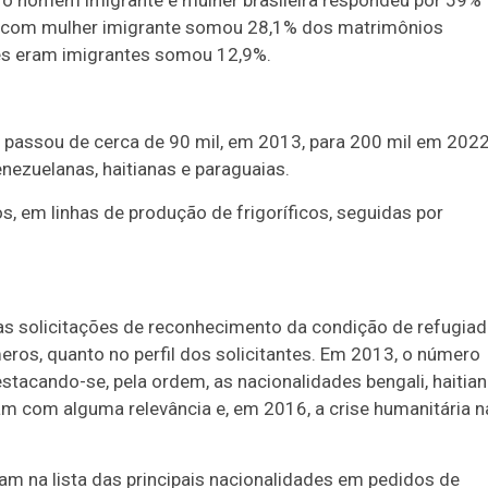
e o homem imigrante e mulher brasileira respondeu por 59%
ro com mulher imigrante somou 28,1% dos matrimônios
es eram imigrantes somou 12,9%.
 passou de cerca de 90 mil, em 2013, para 200 mil em 2022
enezuelanas, haitianas e paraguaias.
s, em linhas de produção de frigoríficos, seguidas por
as solicitações de reconhecimento da condição de refugia
eros, quanto no perfil dos solicitantes. Em 2013, o número
estacando-se, pela ordem, as nacionalidades bengali, haitia
ram com alguma relevância e, em 2016, a crise humanitária n
 na lista das principais nacionalidades em pedidos de