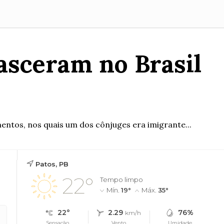
nasceram no Brasil
ntos, nos quais um dos cônjuges era imigrante...
Patos, PB
22°
Tempo limpo
Mín.
19°
Máx.
35°
22°
2.29
76%
km/h
Sensação
Vento
Umidade