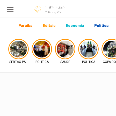
19
35
°C
°C
Patos, PB
Paraíba
Editais
Economia
Política
SERTÃO PARAIBANO
POLÍTICA
SAÚDE
POLÍTICA
COPA DO