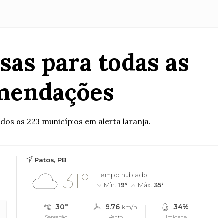
sas para todas as
omendações
dos os 223 municípios em alerta laranja.
Patos, PB
31°
Tempo nublado
Mín.
19°
Máx.
35°
30°
9.76
34%
km/h
Sensação
Vento
Umidade