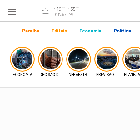
19
35
°C
°C
Patos, PB
Paraíba
Editais
Economia
Política
ECONOMIA
DECISÃO DA JUSTIÇA
INFRAESTRUTURA
PREVISÃO DO TEMPO
PLANEJ