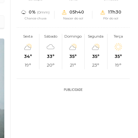
0%
05h40
17h30
(0mm)
Chance chuva
Nascer do sol
Pôr do sol
ja recomendações
Sexta
Sábado
Domingo
Segunda
Terça
34°
33°
35°
35°
35°
19°
20°
21°
23°
19°
PUBLICIDADE