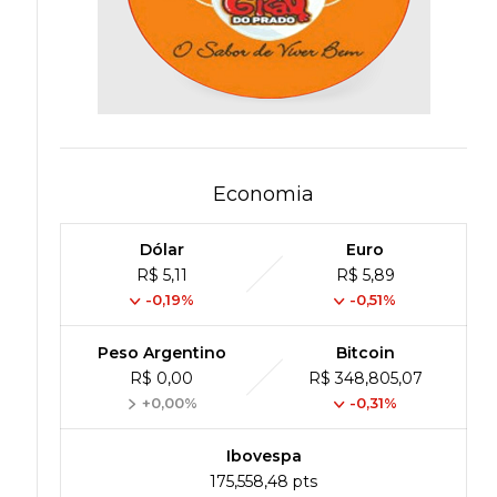
Economia
Dólar
Euro
R$ 5,11
R$ 5,89
-0,19%
-0,51%
Peso Argentino
Bitcoin
R$ 0,00
R$ 348,805,07
+0,00%
-0,31%
Ibovespa
175,558,48 pts