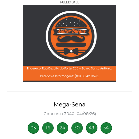
PUBLICIDADE
Mega-Sena
Concurso 3040 (04/08/26)
03
16
24
30
49
54