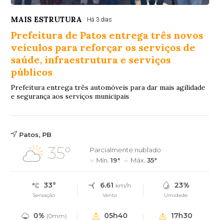
MAIS ESTRUTURA
Há 3 dias
Prefeitura de Patos entrega três novos
veículos para reforçar os serviços de
saúde, infraestrutura e serviços
públicos
Prefeitura entrega três automóveis para dar mais agilidade
e segurança aos serviços municipais
Patos, PB
35°
Parcialmente nublado
Mín.
19°
Máx.
35°
33°
6.61
23%
km/h
Sensação
Vento
Umidade
0%
05h40
17h30
(0mm)