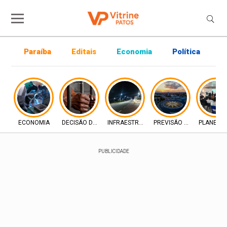
Paraíba
Editais
Economia
Política
P
ECONOMIA
DECISÃO DA JUSTIÇA
INFRAESTRUTURA
PREVISÃO DO TEMPO
PLANEJA
PUBLICIDADE