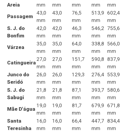
Areia
mm
mm
mm
mm
mm
43,0
43,0
76,5
513,9
602,4
Passagem
mm
mm
mm
mm
mm
S. J. do
42,0
42,0
46,3
546,2
755,6
Bonfim
mm
mm
mm
mm
mm
35,0
35,0
64,0
338,8
566,0
Várzea
mm
mm
mm
mm
mm
27,0
27,0
151,7
590,8
837,9
Catingueira
mm
mm
mm
mm
mm
Junco do
26,0
26,0
129,3
276,4
553,9
Seridó
mm
mm
mm
mm
mm
S. J. do
21,8
21,8
87,1
393,7
580,6
Sabugi
mm
mm
mm
mm
mm
19,0
19,0
81,7
679,9
671,8
Mãe D'água
mm
mm
mm
mm
mm
Santa
16,0
16,0
66,4
447,7
834,4
Teresinha
mm
mm
mm
mm
mm