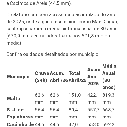
e Cacimba de Areia (44,5 mm).
O relatório também apresenta o acumulado do ano
de 2026, onde alguns municípios, como Mãe D'água,
já ultrapassaram a média histórica anual de 30 anos
(679,9 mm acumulados frente aos 671,8 mm da
média).
Confira os dados detalhados por município:
Média
Acum.
Chuva
Acum.
Total
Anual
Município
Ano
(24h)
Abril/26
Abril/25
(30
2026
anos)
62,6
62,6
151,0
422,1
819,3
Malta
mm
mm
mm
mm
mm
S. J. de
56,4
56,4
80,4
557,7
668,7
Espinharas
mm
mm
mm
mm
mm
Cacimba de
44,5
44,5
47,0
653,0
692,2