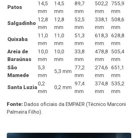
14,5
14,5
89,7
502,2
755,9
Patos
mm
mm
mm
mm
mm
12,8
12,8
52,5
338,1
508,6
Salgadinho
mm
mm
mm
mm
mm
11,0
11,0
51,3
618,3
628,8
Quixaba
mm
mm
mm
mm
mm
Areia de
10,0
10,0
33,8
478,8
505,4
Baraúnas
mm
mm
mm
mm
mm
São
5,3
77,2
274,6
651,1
5,3 mm
Mamede
mm
mm
mm
mm
0,2
97,4
374,8
535,2
Santa Luzia
0,2 mm
mm
mm
mm
mm
Fonte:
Dados oficiais da EMPAER (Técnico Marconi
Palmeira Filho).