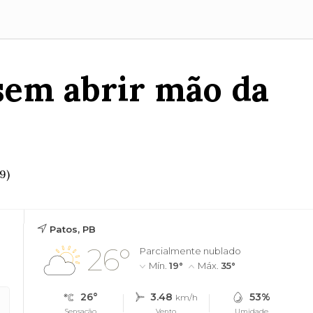
sem abrir mão da
9)
Patos, PB
26°
Parcialmente nublado
Mín.
19°
Máx.
35°
26°
3.48
53%
km/h
Sensação
Vento
Umidade