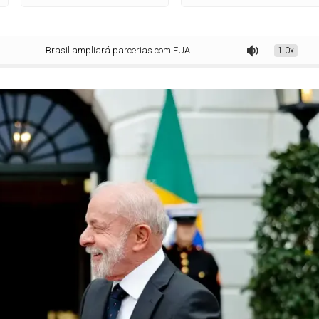
Brasil ampliará parcerias com EUA sem abrir mão da soberania, diz Lula
1.0x