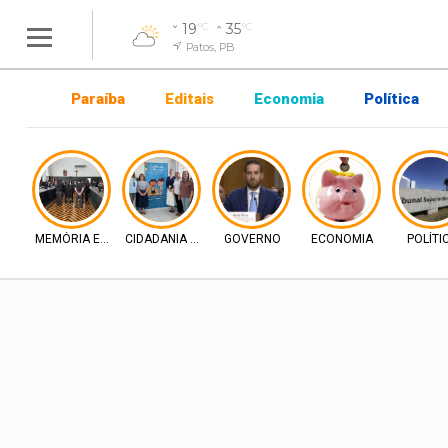
19
35
°C
°C
Patos, PB
Paraíba
Editais
Economia
Política
MEMÓRIA E DIREITO
CIDADANIA E INCLUSÃO
GOVERNO
ECONOMIA
POLÍTI