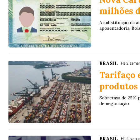
milhões d
A substituição da a
aposentadoria, Bols
BRASIL
Há 2 sema
Tarifaço 
produtos 
Sobretaxa de 25% p
de negociação
BRASIL
Há 4 sema