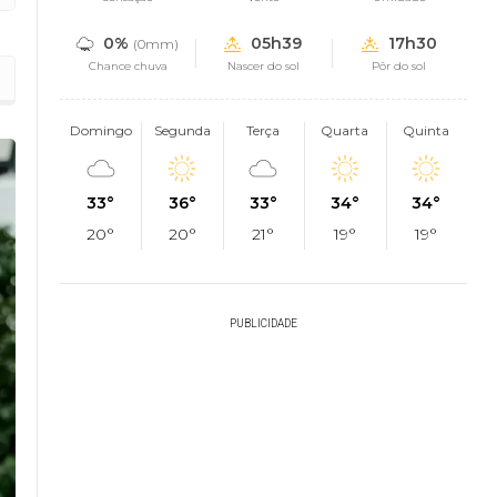
0%
05h39
17h30
(0mm)
Chance chuva
Nascer do sol
Pôr do sol
Domingo
Segunda
Terça
Quarta
Quinta
33°
36°
33°
34°
34°
20°
20°
21°
19°
19°
PUBLICIDADE