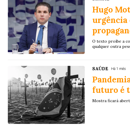
Hugo Mot
urgência 
propagan
O texto proíbe a co
qualquer outra pes
SAÚDE
Há 1 mês
Pandemia
futuro é 
Mostra ficará abert