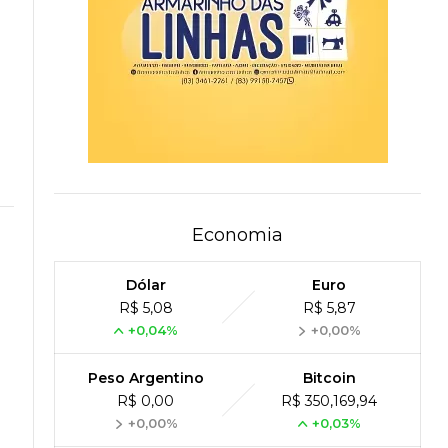
Economia
Dólar
Euro
R$ 5,08
R$ 5,87
+0,04%
+0,00%
Peso Argentino
Bitcoin
R$ 0,00
R$ 350,169,94
+0,00%
+0,03%