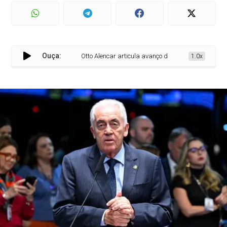
Ouça:
Otto Alencar articula avanço da pauta 6x1 no Senado e t
1.0x