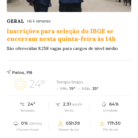
GERAL
Há 4 semanas
Inscrições para seleção do IBGE se
encerram nesta quinta-feira às 14h
São oferecidas 8.258 vagas para cargos de nível médio
Patos, PB
24°
Tempo limpo
Mín.
19°
Máx.
35°
24°
2.31
64%
km/h
Sensação
Vento
Umidade
0%
05h39
17h30
(0mm)
Chance chuva
Nascer do sol
Pôr do sol