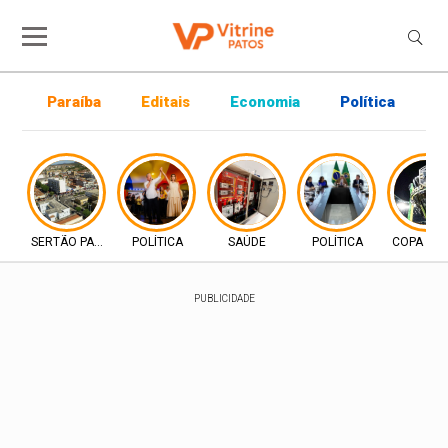
Paraíba
Editais
Economia
Política
P
SERTÃO PARAIBANO
POLÍTICA
SAÚDE
POLÍTICA
COPA DO 
PUBLICIDADE