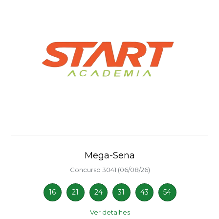
Mega-Sena
Concurso 3041 (06/08/26)
16
21
24
31
43
54
Ver detalhes