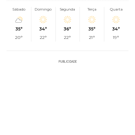
Sábado
Domingo
Segunda
Terça
Quarta
35°
34°
36°
35°
34°
20°
22°
22°
21°
19°
PUBLICIDADE