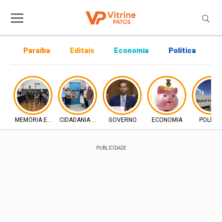
Paraíba
Editais
Economia
Política
P
MEMÓRIA E DIREITO
CIDADANIA E INCLUSÃO
GOVERNO
ECONOMIA
POLÍTIC
PUBLICIDADE