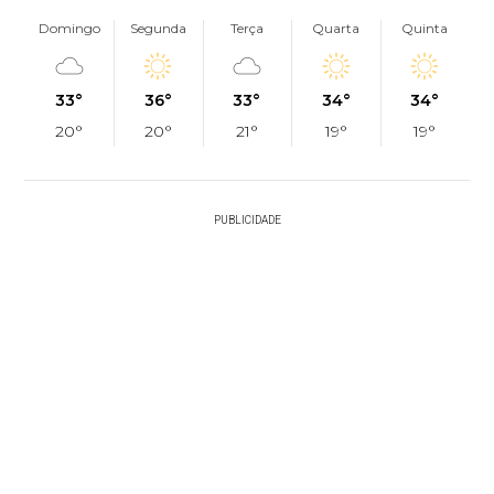
Domingo
Segunda
Terça
Quarta
Quinta
33°
36°
33°
34°
34°
20°
20°
21°
19°
19°
PUBLICIDADE