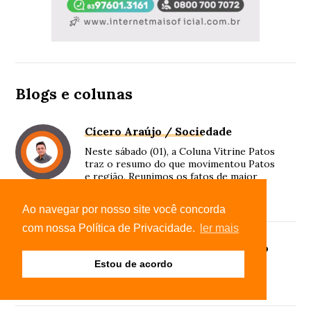
Blogs e colunas
Cícero Araújo / Sociedade
Neste sábado (01), a Coluna Vitrine Patos
traz o resumo do que movimentou Patos
e região. Reunimos os fatos de maior
destaque na política, economia e
sociedade.
Ao navegar por nosso site você concorda
com nossa Política de Privacidade.
ler mais
Gilclécio Lucena / Comunicação
Estou de acordo
A importância do acompanhamento
pediátrico no desenvolvimento infantil