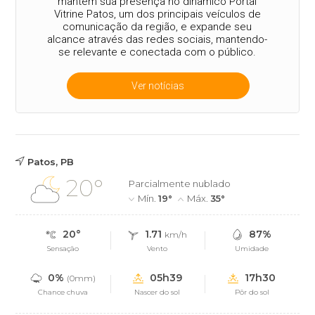
mantém sua presença no dinâmico Portal
Vitrine Patos, um dos principais veículos de
comunicação da região, e expande seu
alcance através das redes sociais, mantendo-
se relevante e conectada com o público.
Ver notícias
Patos, PB
20°
Parcialmente nublado
Mín.
19°
Máx.
35°
20°
1.71
87%
km/h
Sensação
Vento
Umidade
0%
05h39
17h30
(0mm)
Chance chuva
Nascer do sol
Pôr do sol