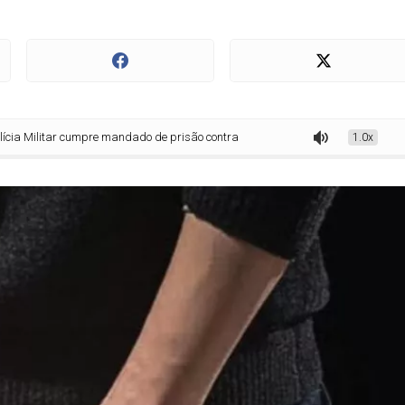
litar cumpre mandado de prisão contra condenado por roubo no bairro Belo Hori
1.0x