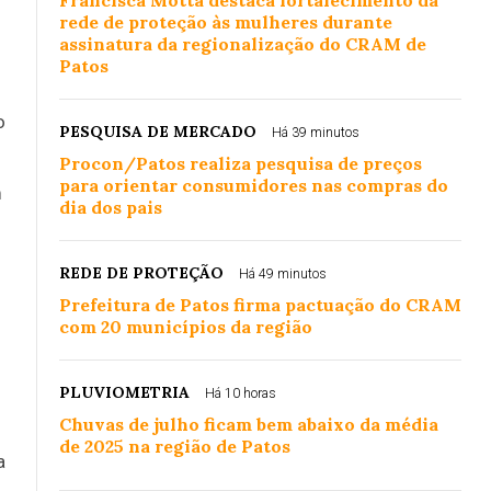
Francisca Motta destaca fortalecimento da
rede de proteção às mulheres durante
assinatura da regionalização do CRAM de
Patos
o
PESQUISA DE MERCADO
Há 39 minutos
Procon/Patos realiza pesquisa de preços
para orientar consumidores nas compras do
m
dia dos pais
REDE DE PROTEÇÃO
Há 49 minutos
Prefeitura de Patos firma pactuação do CRAM
com 20 municípios da região
PLUVIOMETRIA
Há 10 horas
Chuvas de julho ficam bem abaixo da média
de 2025 na região de Patos
a