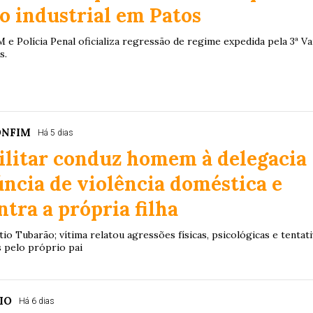
to industrial em Patos
 e Polícia Penal oficializa regressão de regime expedida pela 3ª Va
s.
ONFIM
Há 5 dias
ilitar conduz homem à delegacia
ncia de violência doméstica e
ntra a própria filha
io Tubarão; vítima relatou agressões físicas, psicológicas e tentat
s pelo próprio pai
IO
Há 6 dias