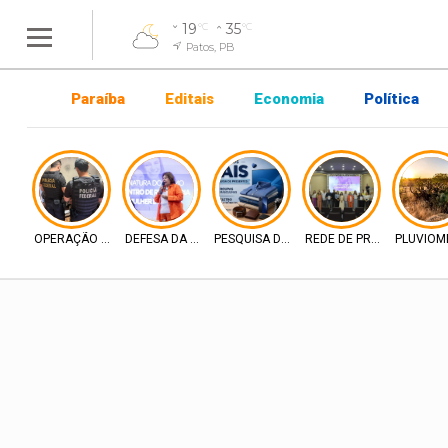
19
35
°C
°C
Patos, PB
Paraíba
Editais
Economia
Política
OPERAÇÃO PF
DEFESA DA MULHER
PESQUISA DE MERCADO
REDE DE PROTEÇÃO
PLUVIOM