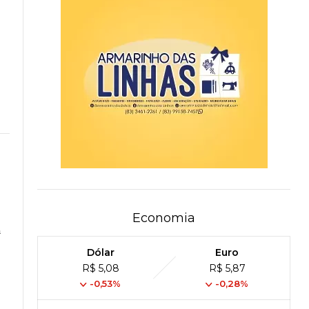
Economia
a
Dólar
Euro
R$ 5,08
R$ 5,87
-0,53%
-0,28%