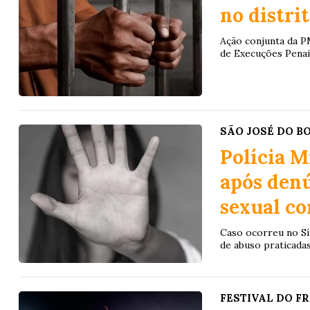
no distri
Ação conjunta da PM
de Execuções Penai
SÃO JOSÉ DO B
Polícia M
após denú
sexual co
Caso ocorreu no Sít
de abuso praticada
FESTIVAL DO FR