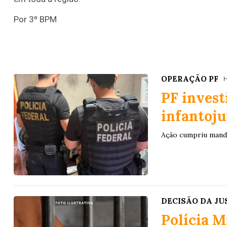
Por 3º BPM
OPERAÇÃO PF
H
PF invest
infantoju
Ação cumpriu manda
DECISÃO DA JU
Polícia M