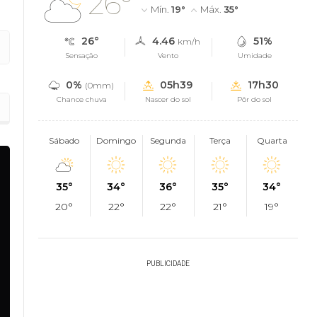
26°
Mín.
19°
Máx.
35°
26°
4.46
51%
km/h
Sensação
Vento
Umidade
0%
05h39
17h30
(0mm)
Chance chuva
Nascer do sol
Pôr do sol
zonte, em Patos
Sábado
Domingo
Segunda
Terça
Quarta
35°
34°
36°
35°
34°
20°
22°
22°
21°
19°
PUBLICIDADE