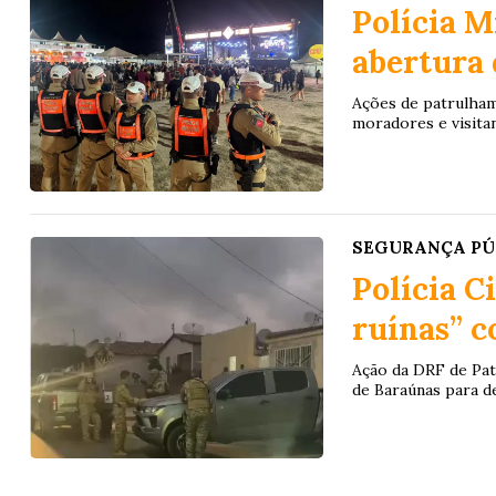
Polícia M
abertura 
Ações de patrulham
moradores e visita
SEGURANÇA PÚ
Polícia C
ruínas” c
Ação da DRF de Pat
de Baraúnas para de