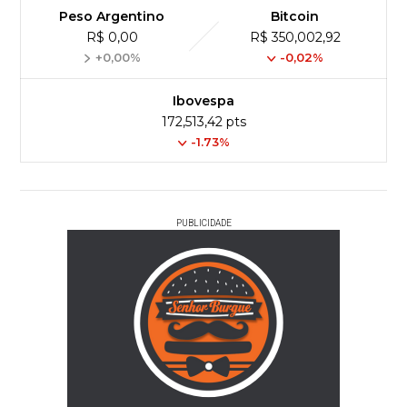
Peso Argentino
Bitcoin
R$ 0,00
R$ 350,002,92
+0,00%
-0,02%
Ibovespa
172,513,42 pts
-1.73%
PUBLICIDADE