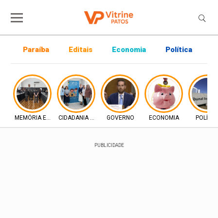
Paraíba
Editais
Economia
Política
P
MEMÓRIA E DIREITO
CIDADANIA E INCLUSÃO
GOVERNO
ECONOMIA
POLÍTIC
PUBLICIDADE