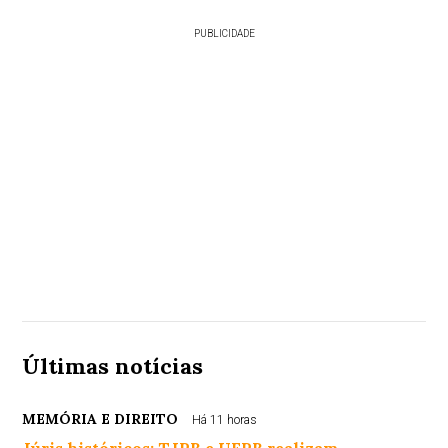
PUBLICIDADE
Últimas notícias
MEMÓRIA E DIREITO
Há 11 horas
Júris históricos: TJPB e UFPB realizam