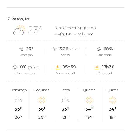
Patos, PB
23°
Parcialmente nublado
Mín.
19°
Máx.
35°
23°
3.26
68%
km/h
Sensação
Vento
Umidade
0%
05h39
17h30
(0mm)
Chance chuva
Nascer do sol
Pôr do sol
Domingo
Segunda
Terça
Quarta
Quinta
33°
36°
33°
34°
34°
20°
20°
21°
19°
19°