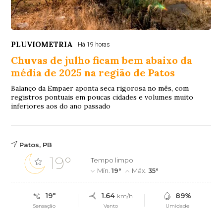
PLUVIOMETRIA
Há 19 horas
Chuvas de julho ficam bem abaixo da
média de 2025 na região de Patos
Balanço da Empaer aponta seca rigorosa no mês, com
registros pontuais em poucas cidades e volumes muito
inferiores aos do ano passado
Patos, PB
19°
Tempo limpo
Mín.
19°
Máx.
35°
19°
1.64
89%
km/h
Sensação
Vento
Umidade