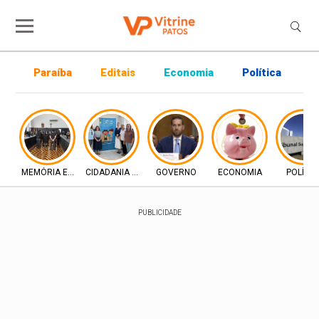
Paraíba
Editais
Economia
Política
P
MEMÓRIA E DIREITO
CIDADANIA E INCLUSÃO
GOVERNO
ECONOMIA
POLÍTIC
PUBLICIDADE