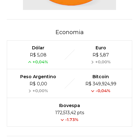
Economia
Dólar
Euro
R$ 5,08
R$ 5,87
+0,04%
+0,00%
Peso Argentino
Bitcoin
R$ 0,00
R$ 349,924,99
+0,00%
-0,04%
Ibovespa
172,513,42 pts
-1.73%