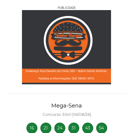
PUBLICIDADE
Mega-Sena
Concurso 3041 (06/08/26)
16
21
24
31
43
54