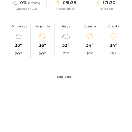
0%
05h39
17h30
(0mm)
Chance chuva
Nascer do sol
Pôr do sol
Domingo
Segunda
Terça
Quarta
Quinta
33°
36°
33°
34°
34°
20°
20°
21°
19°
19°
PUBLICIDADE