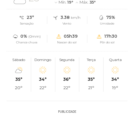
Mín.
19°
Máx.
35°
23°
3.38
75%
km/h
Sensação
Vento
Umidade
0%
05h39
17h30
(0mm)
Chance chuva
Nascer do sol
Pôr do sol
Sábado
Domingo
Segunda
Terça
Quarta
35°
34°
36°
35°
34°
20°
22°
22°
21°
19°
PUBLICIDADE