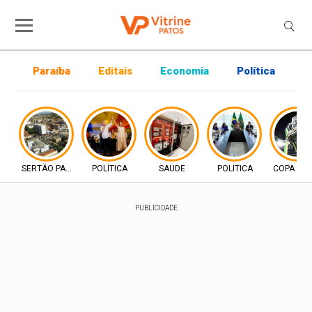
Paraíba
Editais
Economia
Política
P
SERTÃO PARAIBANO
POLÍTICA
SAÚDE
POLÍTICA
COPA DO 
PUBLICIDADE