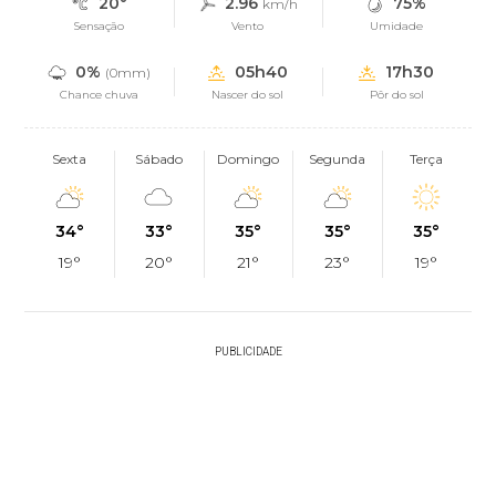
20°
2.96
75%
km/h
Sensação
Vento
Umidade
0%
05h40
17h30
(0mm)
Chance chuva
Nascer do sol
Pôr do sol
Sexta
Sábado
Domingo
Segunda
Terça
34°
33°
35°
35°
35°
19°
20°
21°
23°
19°
PUBLICIDADE