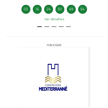
03
16
24
30
49
54
Ver detalhes
PUBLICIDADE