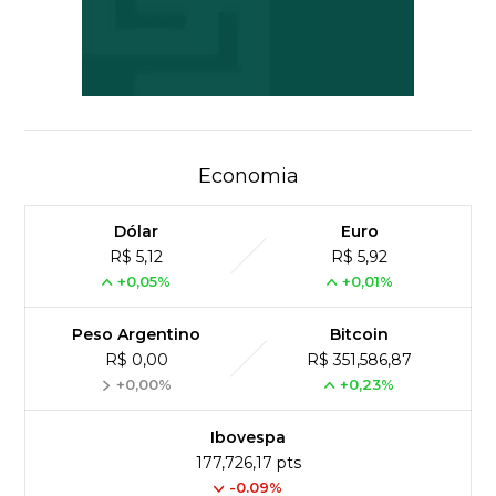
Economia
Dólar
Euro
R$ 5,12
R$ 5,92
+0,05%
+0,01%
Peso Argentino
Bitcoin
R$ 0,00
R$ 351,586,87
+0,00%
+0,23%
Ibovespa
177,726,17 pts
-0.09%