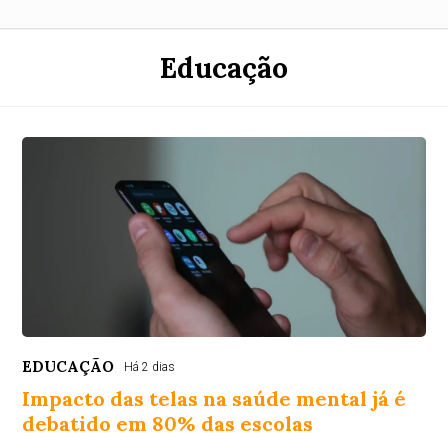
Educação
EDUCAÇÃO
Há 2 dias
Impacto das telas na saúde mental já é
debatido em 80% das escolas