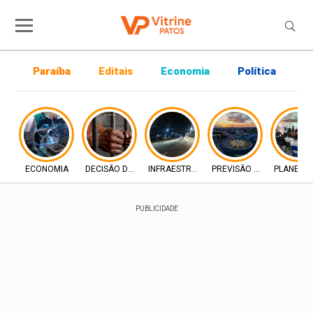
Paraíba
Editais
Economia
Política
P
ECONOMIA
DECISÃO DA JUSTIÇA
INFRAESTRUTURA
PREVISÃO DO TEMPO
PLANEJA
PUBLICIDADE