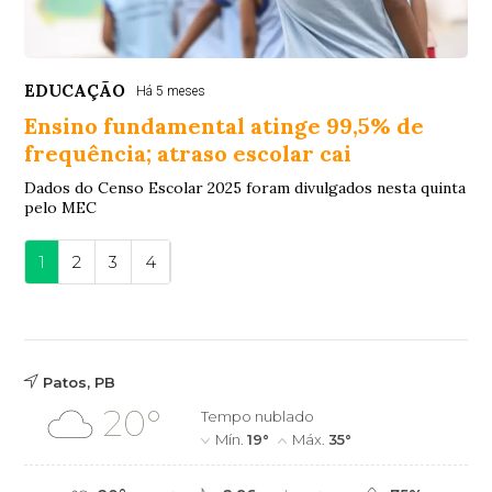
EDUCAÇÃO
Há 5 meses
Ensino fundamental atinge 99,5% de
frequência; atraso escolar cai
Dados do Censo Escolar 2025 foram divulgados nesta quinta
pelo MEC
1
2
3
4
Patos, PB
20°
Tempo nublado
Mín.
19°
Máx.
35°