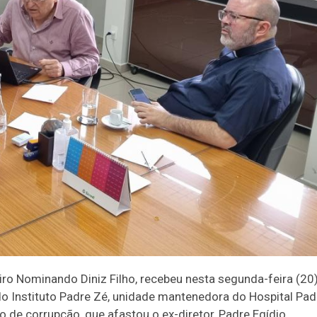
iro Nominando Diniz Filho, recebeu nesta segunda-feira (20)
 do Instituto Padre Zé, unidade mantenedora do Hospital Pad
io de corrupção, que afastou o ex-diretor, Padre Egídio,