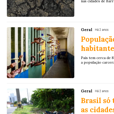
nas cidades de Barr
Geral
Há 2 anos
População
habitante
País tem cerca de 8
a população carcer
Geral
Há 2 anos
Brasil só
as cidade