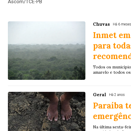
Ascom/TCE-PB
Chuvas
Há 6 mese
Inmet emi
para toda
recomend
Todos os municípios
amarelo e todos os 
Geral
Há 2 anos
Paraíba t
emergênci
Na última sexta-fei