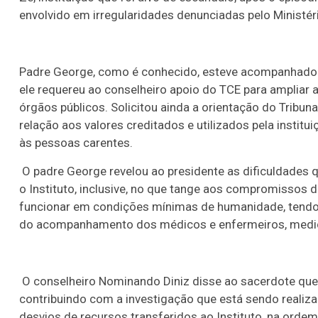
envolvido em irregularidades denunciadas pelo Ministér
Padre George, como é conhecido, esteve acompanhado d
ele requereu ao conselheiro apoio do TCE para ampliar 
órgãos públicos. Solicitou ainda a orientação do Tribun
relação aos valores creditados e utilizados pela instit
às pessoas carentes.
O padre George revelou ao presidente as dificuldades q
o Instituto, inclusive, no que tange aos compromissos d
funcionar em condições mínimas de humanidade, tendo 
do acompanhamento dos médicos e enfermeiros, medic
O conselheiro Nominando Diniz disse ao sacerdote que o
contribuindo com a investigação que está sendo realiza
desvios de recursos transferidos ao Instituto, na ordem