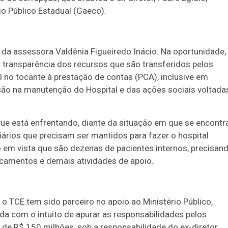
io Público Estadual (Gaeco).
a assessora Valdênia Figueiredo Inácio. Na oportunidade,
a transparência dos recursos que são transferidos pelos
al no tocante à prestação de contas (PCA), inclusive em
uição na manutenção do Hospital e das ações sociais voltada
ue está enfrentando, diante da situação em que se encontr
iários que precisam ser mantidos para fazer o hospital
em vista que são dezenas de pacientes internos, precisan
amentos e demais atividades de apoio.
 TCE tem sido parceiro no apoio ao Ministério Público,
da com o intuito de apurar as responsabilidades pelos
 de R$ 150 milhões, sob a responsabilidade do ex-diretor,