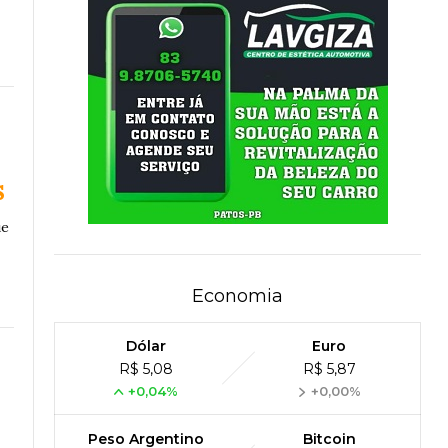
s
ue
Economia
Dólar
Euro
R$ 5,08
R$ 5,87
+0,04%
+0,00%
Peso Argentino
Bitcoin