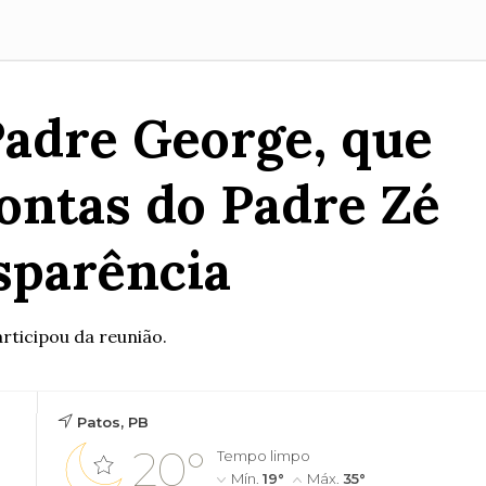
Padre George, que
contas do Padre Zé
nsparência
rticipou da reunião.
Patos, PB
20°
Tempo limpo
Mín.
19°
Máx.
35°