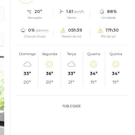
20°
1.61
88%
km/h
Sensação
Vento
Umidade
0%
05h39
17h30
(0mm)
Chance chuva
Nascer do sol
Pôr do sol
s do Padre Zé e criação de sistema de transparência
Domingo
Segunda
Terça
Quarta
Quinta
33°
36°
33°
34°
34°
20°
20°
21°
19°
19°
PUBLICIDADE