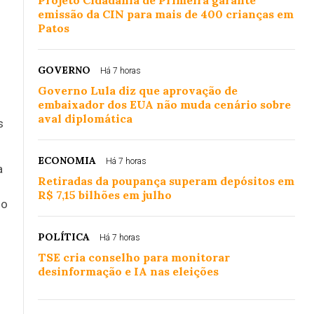
Projeto Cidadania de Primeira garante
emissão da CIN para mais de 400 crianças em
Patos
GOVERNO
Há 7 horas
Governo Lula diz que aprovação de
embaixador dos EUA não muda cenário sobre
aval diplomática
s
ECONOMIA
Há 7 horas
a
Retiradas da poupança superam depósitos em
R$ 7,15 bilhões em julho
do
POLÍTICA
Há 7 horas
TSE cria conselho para monitorar
desinformação e IA nas eleições