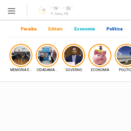
19
35
°C
°C
Patos, PB
Paraíba
Editais
Economia
Política
MEMÓRIA E DIREITO
CIDADANIA E INCLUSÃO
GOVERNO
ECONOMIA
POLÍTI