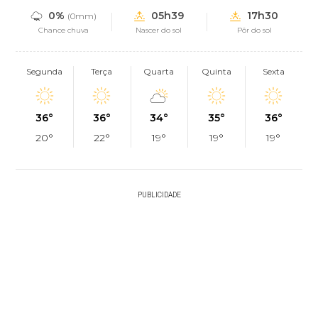
0%
05h39
17h30
(0mm)
Chance chuva
Nascer do sol
Pôr do sol
Segunda
Terça
Quarta
Quinta
Sexta
36°
36°
34°
35°
36°
20°
22°
19°
19°
19°
PUBLICIDADE