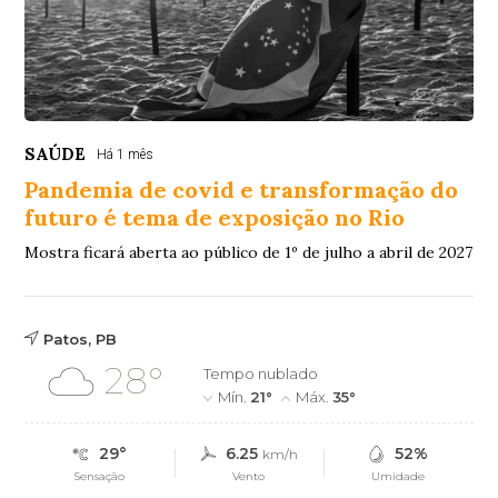
SAÚDE
Há 1 mês
Pandemia de covid e transformação do
futuro é tema de exposição no Rio
Mostra ficará aberta ao público de 1º de julho a abril de 2027
Patos, PB
28°
Tempo nublado
Mín.
21°
Máx.
35°
29°
6.25
52%
km/h
Sensação
Vento
Umidade