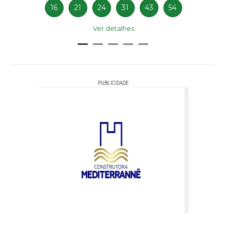
16
21
24
31
43
54
Ver detalhes
PUBLICIDADE