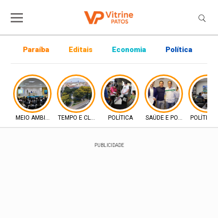
Paraíba
Editais
Economia
Política
P
MEIO AMBIENTE
TEMPO E CLIMA
POLÍTICA
SAÚDE E POLÍTICA
POLÍTICA
PUBLICIDADE