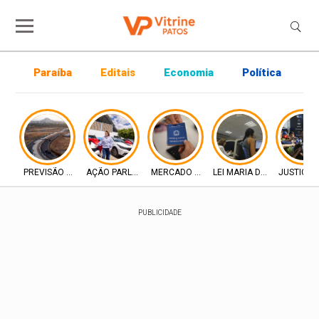
Paraíba
Editais
Economia
Política
P
PREVISÃO DO TEMPO
AÇÃO PARLAMENTAR
MERCADO DE TRABALHO
LEI MARIA DA PENHA
JUSTIÇA 
PUBLICIDADE