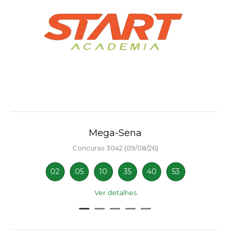
Mega-Sena
Concurso 3042 (09/08/26)
02
05
10
35
40
53
Ver detalhes