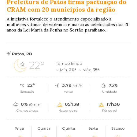
Prefeitura de Patos firma pactuação do
CRAM com 20 municípios da região
A iniciativa fortalece o atendimento especializado a
mulheres vítimas de violência e marca as celebrações dos 20
anos da Lei Maria da Penha no Sertão paraibano.
Patos, PB
22°
Tempo limpo
Mín.
20°
Máx.
35°
22°
3.79
75%
km/h
Sensação
Vento
Umidade
0%
05h38
17h30
(0mm)
Chance chuva
Nascer do sol
Pôr do sol
Terça
Quarta
Quinta
Sexta
Sábado