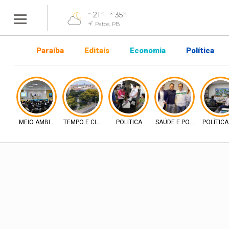
21
35
°C
°C
Patos, PB
Paraíba
Editais
Economia
Política
MEIO AMBIENTE
TEMPO E CLIMA
POLÍTICA
SAÚDE E POLÍTICA
POLÍTIC