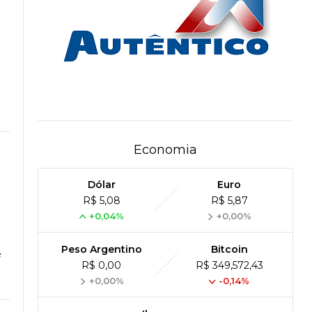
Economia
Dólar
Euro
R$ 5,08
R$ 5,87
+0,04%
+0,00%
Peso Argentino
Bitcoin
e
R$ 0,00
R$ 349,572,43
+0,00%
-0,14%