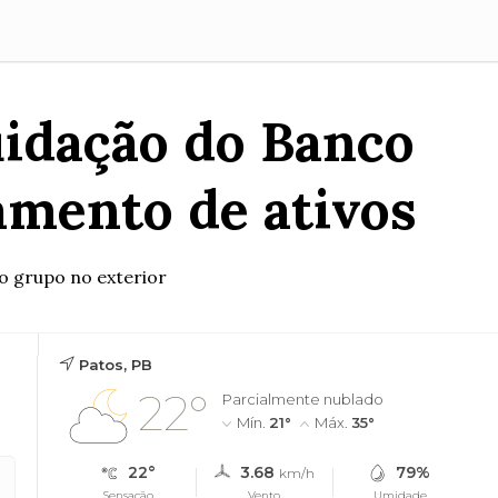
uidação do Banco
amento de ativos
o grupo no exterior
Patos, PB
22°
Parcialmente nublado
Mín.
21°
Máx.
35°
22°
3.68
79%
km/h
Sensação
Vento
Umidade