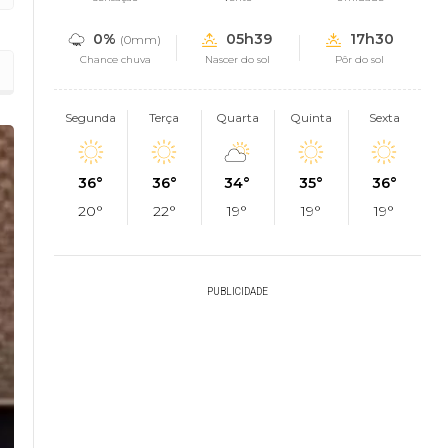
0%
05h39
17h30
(0mm)
Chance chuva
Nascer do sol
Pôr do sol
reamento de ativos
Segunda
Terça
Quarta
Quinta
Sexta
36°
36°
34°
35°
36°
20°
22°
19°
19°
19°
PUBLICIDADE