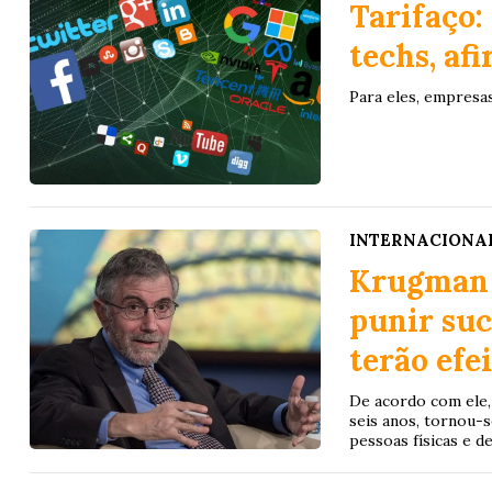
Tarifaço:
techs, af
Para eles, empresa
INTERNACIONA
Krugman 
punir suc
terão efe
De acordo com ele,
seis anos, tornou-
pessoas físicas e 