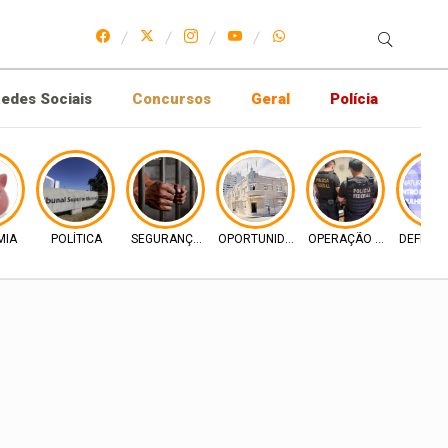
edes Sociais
Concursos
Geral
Polícia
MIA
POLÍTICA
SEGURANÇA PUBLICA
OPORTUNIDADE DIGITAL
OPERAÇÃO PF
DEFESA 