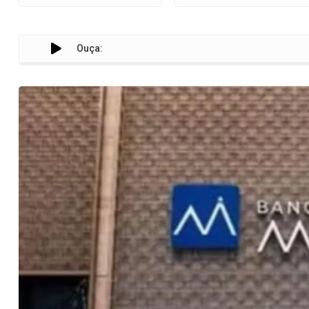
Ouça:
Justiça