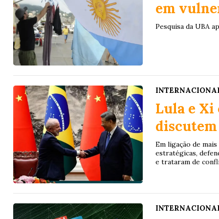
em vulner
Pesquisa da UBA ap
INTERNACIONA
Lula e Xi
discutem
Em ligação de mais
estratégicas, defe
e trataram de confl
INTERNACIONA