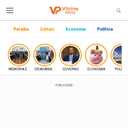
Paraíba
Editais
Economia
Política
P
MEMÓRIA E DIREITO
CIDADANIA E INCLUSÃO
GOVERNO
ECONOMIA
POLÍTIC
PUBLICIDADE