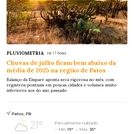
PLUVIOMETRIA
Há 17 horas
Chuvas de julho ficam bem abaixo da
média de 2025 na região de Patos
Balanço da Empaer aponta seca rigorosa no mês, com
registros pontuais em poucas cidades e volumes muito
inferiores aos do ano passado
Patos, PB
21°
Parcialmente nublado
Mín.
19°
Máx.
35°