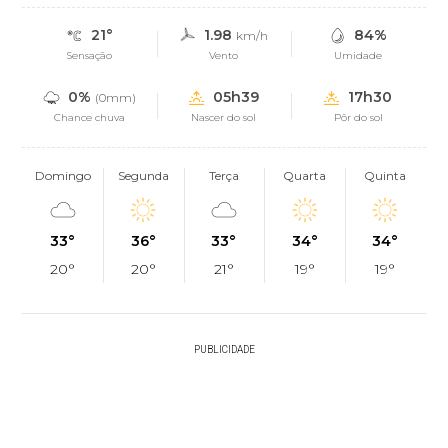
21°
1.98
84%
km/h
Sensação
Vento
Umidade
0%
05h39
17h30
(0mm)
Chance chuva
Nascer do sol
Pôr do sol
Domingo
Segunda
Terça
Quarta
Quinta
33°
36°
33°
34°
34°
20°
20°
21°
19°
19°
PUBLICIDADE