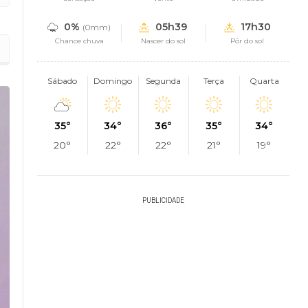
0%
05h39
17h30
(0mm)
Chance chuva
Nascer do sol
Pôr do sol
Sábado
Domingo
Segunda
Terça
Quarta
35°
34°
36°
35°
34°
20°
22°
22°
21°
19°
PUBLICIDADE