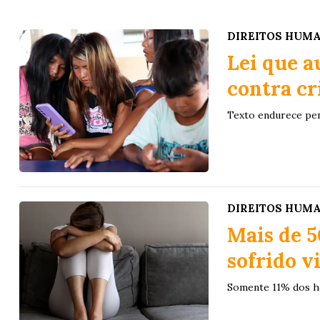
DIREITOS HUM
Lei que a
contra cr
Texto endurece pena
DIREITOS HUM
Mais de 
sofrido v
Somente 11% dos h