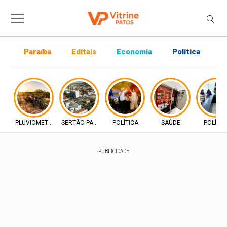
Paraíba
Editais
Economia
Política
P
PLUVIOMETRIA
SERTÃO PARAIBANO
POLÍTICA
SAÚDE
POLÍTIC
PUBLICIDADE