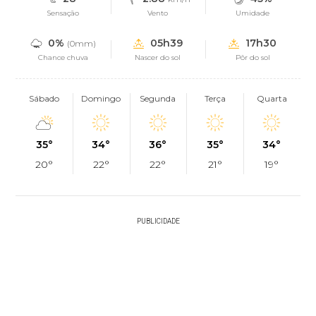
Sensação
Vento
Umidade
0%
05h39
17h30
(0mm)
Chance chuva
Nascer do sol
Pôr do sol
Sábado
Domingo
Segunda
Terça
Quarta
35°
34°
36°
35°
34°
20°
22°
22°
21°
19°
PUBLICIDADE