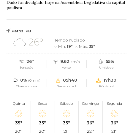
Dado foi divulgado hoje na Assembleia Legislativa da capital
paulista
Patos, PB
26°
Tempo nublado
Mín.
19°
Máx.
35°
26°
9.62
55%
km/h
Sensação
Vento
Umidade
0%
05h40
17h30
(0mm)
Chance chuva
Nascer do sol
Pôr do sol
Quinta
Sexta
Sábado
Domingo
Segunda
35°
35°
35°
36°
36°
20°
20°
21°
22°
21°