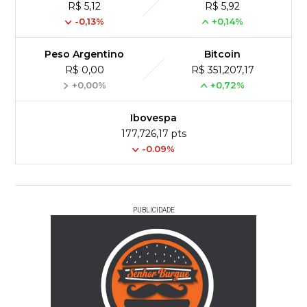
R$ 5,12
R$ 5,92
-0,13%
+0,14%
Peso Argentino
Bitcoin
R$ 0,00
R$ 351,207,17
+0,00%
+0,72%
Ibovespa
177,726,17 pts
-0.09%
PUBLICIDADE