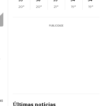
33°
36°
33°
34°
34°
20°
20°
21°
19°
19°
PUBLICIDADE
,
as
Últimas notícias