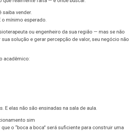
o que realmente falta — e onde buscar.
 saiba vender.
 É o mínimo esperado.
isioterapeuta ou engenheiro da sua região — mas se não
r sua solução e gerar percepção de valor, seu negócio não
lo acadêmico:
 E elas não são ensinadas na sala de aula.
icionamento sim
 que o “boca a boca” será suficiente para construir uma