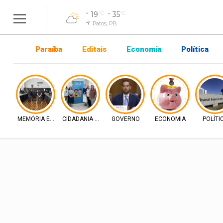
19
35
°C
°C
Patos, PB
Paraíba
Editais
Economia
Política
MEMÓRIA E DIREITO
CIDADANIA E INCLUSÃO
GOVERNO
ECONOMIA
POLÍTI