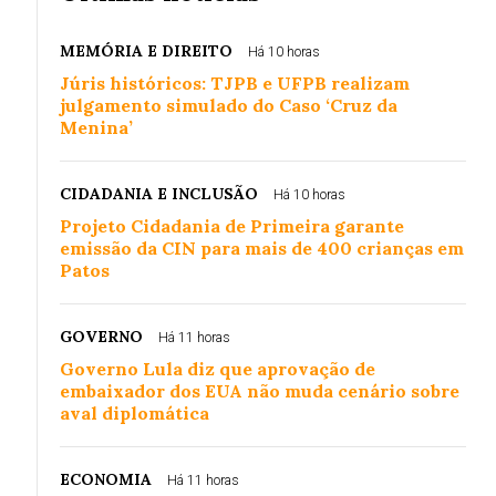
MEMÓRIA E DIREITO
Há 10 horas
Júris históricos: TJPB e UFPB realizam
julgamento simulado do Caso ‘Cruz da
Menina’
CIDADANIA E INCLUSÃO
Há 10 horas
Projeto Cidadania de Primeira garante
emissão da CIN para mais de 400 crianças em
Patos
GOVERNO
Há 11 horas
Governo Lula diz que aprovação de
embaixador dos EUA não muda cenário sobre
aval diplomática
ECONOMIA
Há 11 horas