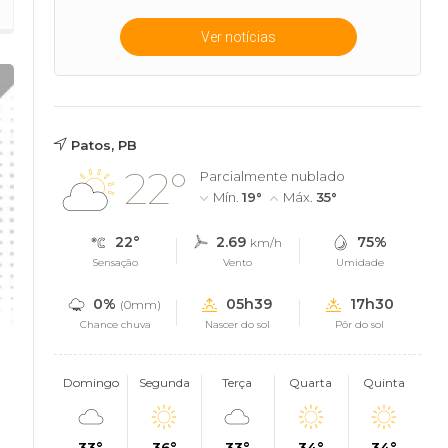
Ver notícias
Patos, PB
22°
Parcialmente nublado
Mín.
19°
Máx.
35°
22°
2.69
75%
km/h
Sensação
Vento
Umidade
0%
05h39
17h30
(0mm)
Chance chuva
Nascer do sol
Pôr do sol
Domingo
Segunda
Terça
Quarta
Quinta