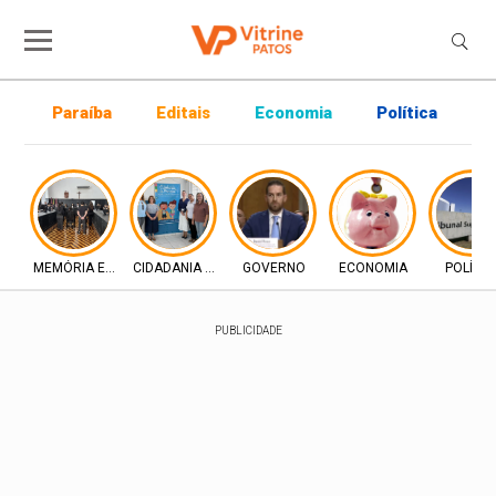
Paraíba
Editais
Economia
Política
P
MEMÓRIA E DIREITO
CIDADANIA E INCLUSÃO
GOVERNO
ECONOMIA
POLÍTIC
PUBLICIDADE