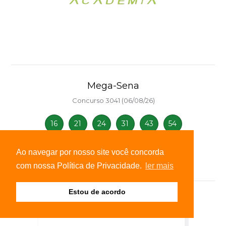
Mega-Sena
Concurso 3041 (06/08/26)
16
21
24
31
43
54
Ver detalhes
Ao navegar por nosso site você concorda
com nossa Política de Privacidade.
ler mais
Estou de acordo
PUBLICIDADE