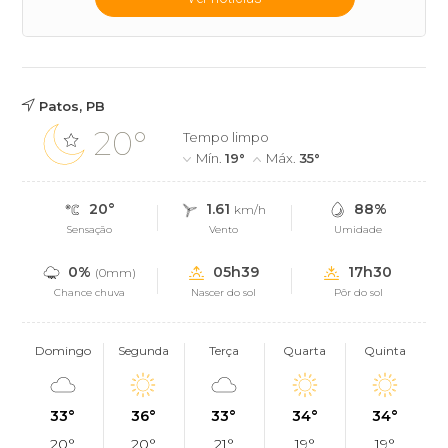
Patos, PB
20°
Tempo limpo
Mín.
19°
Máx.
35°
20°
1.61
88%
km/h
Sensação
Vento
Umidade
0%
05h39
17h30
(0mm)
Chance chuva
Nascer do sol
Pôr do sol
Domingo
Segunda
Terça
Quarta
Quinta
33°
36°
33°
34°
34°
20°
20°
21°
19°
19°