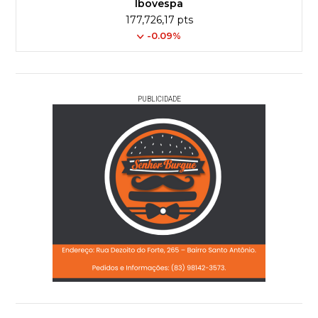
Ibovespa
177,726,17 pts
-0.09%
PUBLICIDADE