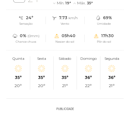
Mín.
19°
Máx.
35°
24°
7.73
69%
km/h
Sensação
Vento
Umidade
0%
05h40
17h30
(0mm)
Chance chuva
Nascer do sol
Pôr do sol
Quinta
Sexta
Sábado
Domingo
Segunda
35°
35°
35°
36°
36°
20°
20°
21°
22°
21°
PUBLICIDADE