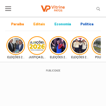
Paraíba
Editais
Economia
Política
P
ELEIÇÕES 2026
JUSTIÇA ELEITORAL
ELEIÇÕES 2026
ELEIÇÕES 2026
POLÍTIC
PUBLICIDADE