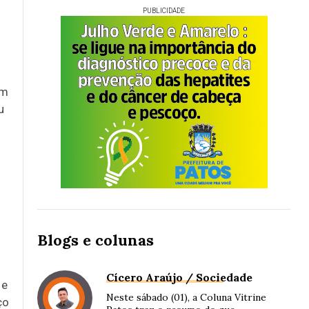
PUBLICIDADE
um
u
Blogs e colunas
Cícero Araújo / Sociedade
 e
Neste sábado (01), a Coluna Vitrine
ço