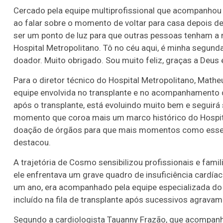
Cercado pela equipe multiprofissional que acompanhou
ao falar sobre o momento de voltar para casa depois d
ser um ponto de luz para que outras pessoas tenham a
Hospital Metropolitano. Tô no céu aqui, é minha segund
doador. Muito obrigado. Sou muito feliz, graças a Deus e
Para o diretor técnico do Hospital Metropolitano, Math
equipe envolvida no transplante e no acompanhamento 
após o transplante, está evoluindo muito bem e segui
momento que coroa mais um marco histórico do Hospita
doação de órgãos para que mais momentos como esse, 
destacou.
A trajetória de Cosmo sensibilizou profissionais e fami
ele enfrentava um grave quadro de insuficiência cardí
um ano, era acompanhado pela equipe especializada do a
incluído na fila de transplante após sucessivos agrava
Segundo a cardiologista Tauanny Frazão, que acompanh