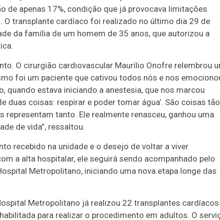
o de apenas 17%, condição que já provocava limitações
 O transplante cardíaco foi realizado no último dia 29 de
edade da família de um homem de 35 anos, que autorizou a
ica.
nto. O cirurgião cardiovascular Maurílio Onofre relembrou 
smo foi um paciente que cativou todos nós e nos emociono
co, quando estava iniciando a anestesia, que nos marcou
 de duas coisas: respirar e poder tomar água’. São coisas tão
as representam tanto. Ele realmente renasceu, ganhou uma
de de vida”, ressaltou.
o recebido na unidade e o desejo de voltar a viver
com a alta hospitalar, ele seguirá sendo acompanhado pelo
ospital Metropolitano, iniciando uma nova etapa longe das
spital Metropolitano já realizou 22 transplantes cardíacos
habilitada para realizar o procedimento em adultos. O servi