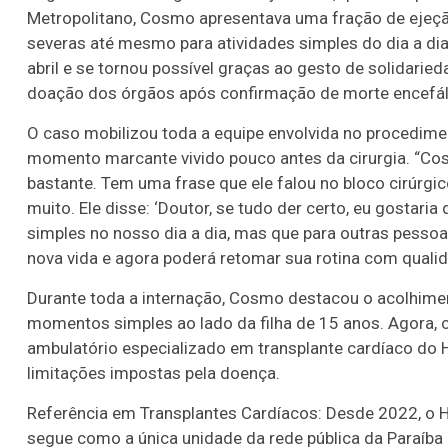
Metropolitano, Cosmo apresentava uma fração de ejeçã
severas até mesmo para atividades simples do dia a dia.
abril e se tornou possível graças ao gesto de solidari
doação dos órgãos após confirmação de morte encefál
O caso mobilizou toda a equipe envolvida no procedime
momento marcante vivido pouco antes da cirurgia. “Co
bastante. Tem uma frase que ele falou no bloco cirúrgi
muito. Ele disse: ‘Doutor, se tudo der certo, eu gostaria
simples no nosso dia a dia, mas que para outras pesso
nova vida e agora poderá retomar sua rotina com qualida
Durante toda a internação, Cosmo destacou o acolhiment
momentos simples ao lado da filha de 15 anos. Agora, 
ambulatório especializado em transplante cardíaco do H
limitações impostas pela doença.
Referência em Transplantes Cardíacos: Desde 2022, o Ho
segue como a única unidade da rede pública da Paraíba 