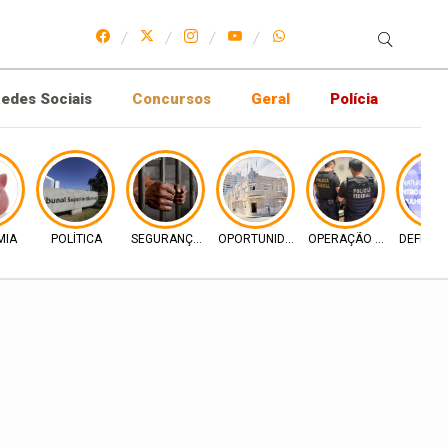
edes Sociais
Concursos
Geral
Polícia
MIA
POLÍTICA
SEGURANÇA PUBLICA
OPORTUNIDADE DIGITAL
OPERAÇÃO PF
DEFESA 