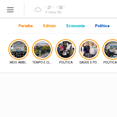
21
35
°C
°C
Patos, PB
Paraíba
Editais
Economia
Política
MEIO AMBIENTE
TEMPO E CLIMA
POLÍTICA
SAÚDE E POLÍTICA
POLÍTIC