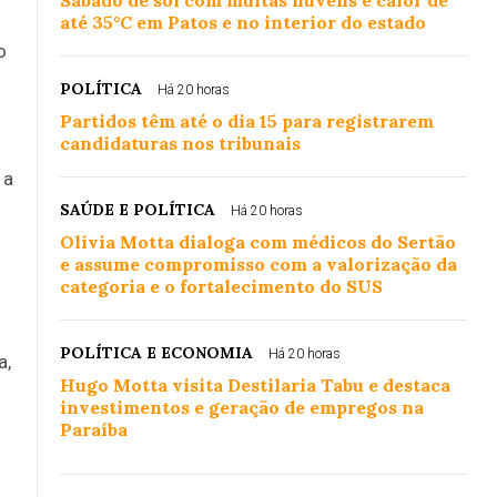
Sábado de sol com muitas nuvens e calor de
até 35°C em Patos e no interior do estado
o
POLÍTICA
Há 20 horas
Partidos têm até o dia 15 para registrarem
candidaturas nos tribunais
 a
SAÚDE E POLÍTICA
Há 20 horas
Olívia Motta dialoga com médicos do Sertão
e assume compromisso com a valorização da
categoria e o fortalecimento do SUS
POLÍTICA E ECONOMIA
Há 20 horas
a,
Hugo Motta visita Destilaria Tabu e destaca
investimentos e geração de empregos na
Paraíba