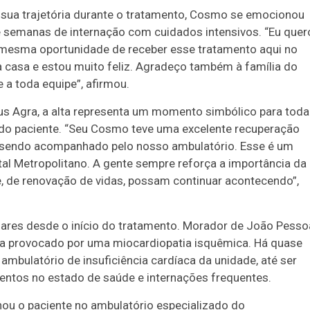
 sua trajetória durante o tratamento, Cosmo se emocionou
e semanas de internação com cuidados intensivos. “Eu quer
 mesma oportunidade de receber esse tratamento aqui no
a casa e estou muito feliz. Agradeço também à família do
 a toda equipe”, afirmou.
eus Agra, a alta representa um momento simbólico para toda
do paciente. “Seu Cosmo teve uma excelente recuperação
rá sendo acompanhado pelo nosso ambulatório. Esse é um
l Metropolitano. A gente sempre reforça a importância da
de renovação de vidas, possam continuar acontecendo”,
liares desde o início do tratamento. Morador de João Pesso
aca provocado por uma miocardiopatia isquêmica. Há quase
mbulatório de insuficiência cardíaca da unidade, até ser
mentos no estado de saúde e internações frequentes.
ou o paciente no ambulatório especializado do