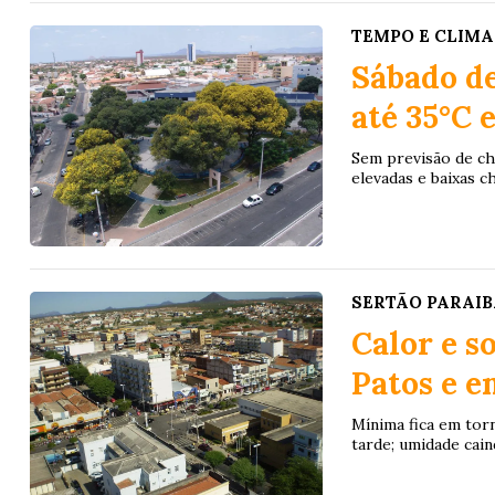
TEMPO E CLIMA
Sábado de
até 35°C 
Sem previsão de ch
elevadas e baixas c
SERTÃO PARAI
Calor e s
Patos e e
Mínima fica em tor
tarde; umidade cai