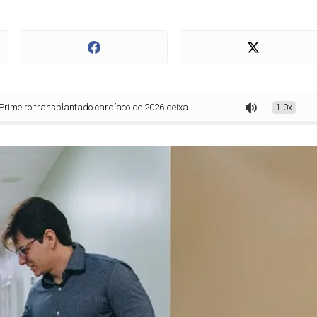
ansplantado cardíaco de 2026 deixa Hospital Metropolitano após recuperação b
1.0x