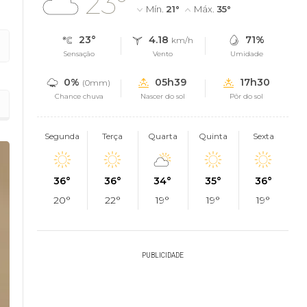
23°
Mín.
21°
Máx.
35°
23°
4.18
71%
km/h
Sensação
Vento
Umidade
0%
05h39
17h30
(0mm)
Chance chuva
Nascer do sol
Pôr do sol
em-sucedida e celebra nova chance de vida
Segunda
Terça
Quarta
Quinta
Sexta
36°
36°
34°
35°
36°
20°
22°
19°
19°
19°
PUBLICIDADE