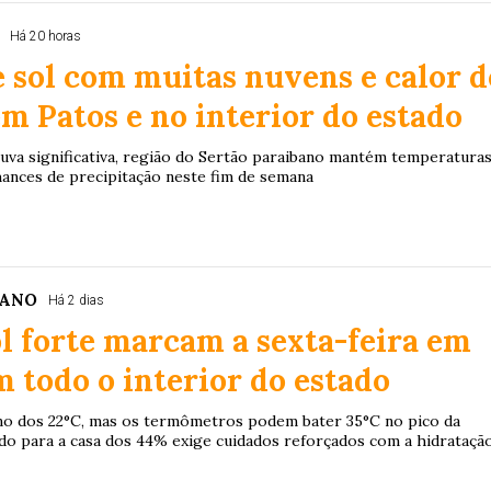
Há 20 horas
 sol com muitas nuvens e calor d
em Patos e no interior do estado
uva significativa, região do Sertão paraibano mantém temperatura
hances de precipitação neste fim de semana
BANO
Há 2 dias
ol forte marcam a sexta-feira em
m todo o interior do estado
no dos 22°C, mas os termômetros podem bater 35°C no pico da
ndo para a casa dos 44% exige cuidados reforçados com a hidrataçã