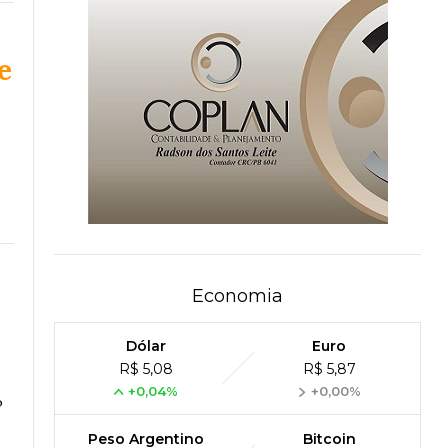
e
s
Economia
Dólar
Euro
R$ 5,08
R$ 5,87
+0,04%
+0,00%
o
Peso Argentino
Bitcoin