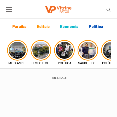
Paraíba
Editais
Economia
Política
P
MEIO AMBIENTE
TEMPO E CLIMA
POLÍTICA
SAÚDE E POLÍTICA
POLÍTICA
PUBLICIDADE