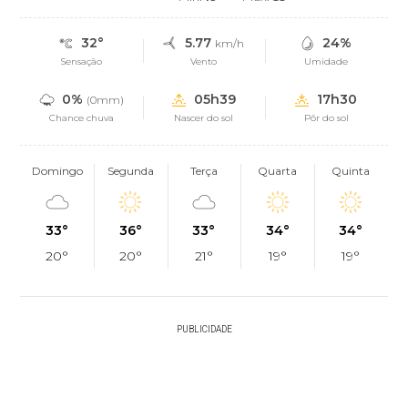
32°
5.77
24%
km/h
Sensação
Vento
Umidade
0%
05h39
17h30
(0mm)
Chance chuva
Nascer do sol
Pôr do sol
Domingo
Segunda
Terça
Quarta
Quinta
33°
36°
33°
34°
34°
20°
20°
21°
19°
19°
PUBLICIDADE