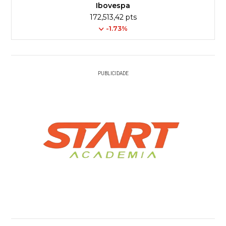
Ibovespa
172,513,42 pts
-1.73%
PUBLICIDADE