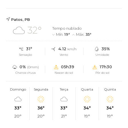
Patos, PB
32°
Tempo nublado
Mín.
19°
Máx.
35°
31°
4.12
35%
km/h
Sensação
Vento
Umidade
0%
05h39
17h30
(0mm)
Chance chuva
Nascer do sol
Pôr do sol
Domingo
Segunda
Terça
Quarta
Quinta
33°
36°
33°
34°
34°
20°
20°
21°
19°
19°