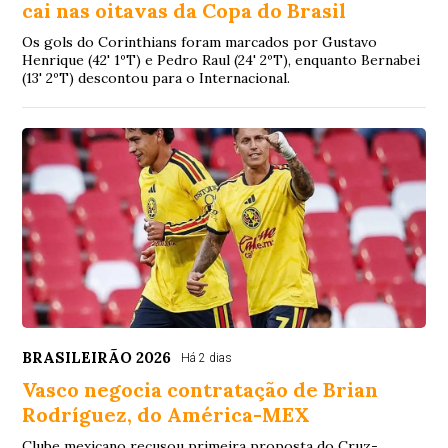
cai nas oitavas da Copa do Brasil
Os gols do Corinthians foram marcados por Gustavo
Henrique (42' 1ºT) e Pedro Raul (24' 2ºT), enquanto Bernabei
(13' 2ºT) descontou para o Internacional.
BRASILEIRÃO 2026
Há 2 dias
Vasco negocia contratação de Brian
Rodríguez, do América-MEX
Clube mexicano recusou primeira proposta do Cruz-