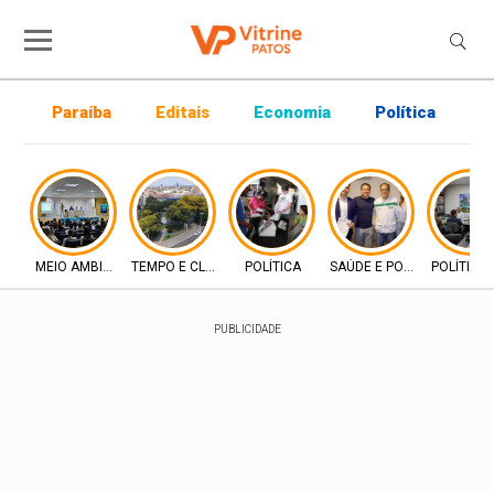
Paraíba
Editais
Economia
Política
P
MEIO AMBIENTE
TEMPO E CLIMA
POLÍTICA
SAÚDE E POLÍTICA
POLÍTICA
PUBLICIDADE