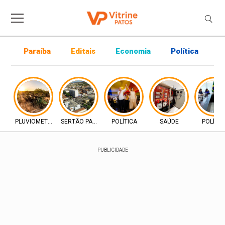
Paraíba
Editais
Economia
Política
P
PLUVIOMETRIA
SERTÃO PARAIBANO
POLÍTICA
SAÚDE
POLÍTIC
PUBLICIDADE