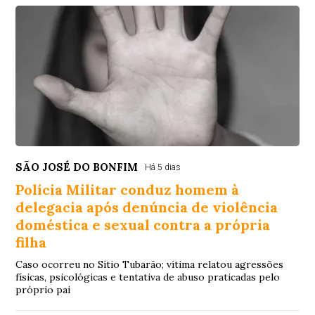
SÃO JOSÉ DO BONFIM
Há 5 dias
Polícia Militar conduz homem à
delegacia após denúncia de violência
doméstica e sexual contra a própria
filha
Caso ocorreu no Sítio Tubarão; vítima relatou agressões
físicas, psicológicas e tentativa de abuso praticadas pelo
próprio pai