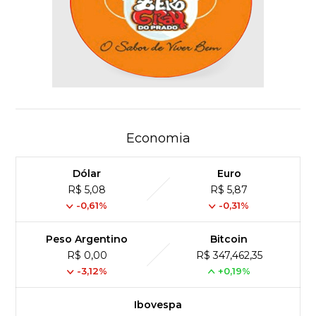
Economia
Dólar
Euro
R$ 5,08
R$ 5,87
-0,61%
-0,31%
Peso Argentino
Bitcoin
R$ 0,00
R$ 347,462,35
-3,12%
+0,19%
Ibovespa