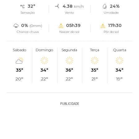
32°
4.38
24%
km/h
Sensação
Vento
Umidade
0%
05h39
17h30
(0mm)
Chance chuva
Nascer do sol
Pôr do sol
Sábado
Domingo
Segunda
Terça
Quarta
35°
34°
36°
35°
34°
20°
22°
22°
21°
19°
PUBLICIDADE