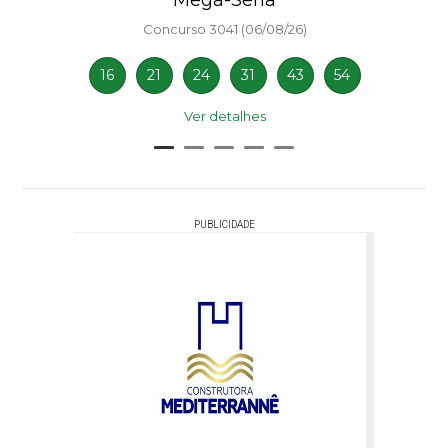
Mega-Sena
Concurso 3041 (06/08/26)
16
21
24
31
43
54
Ver detalhes
PUBLICIDADE