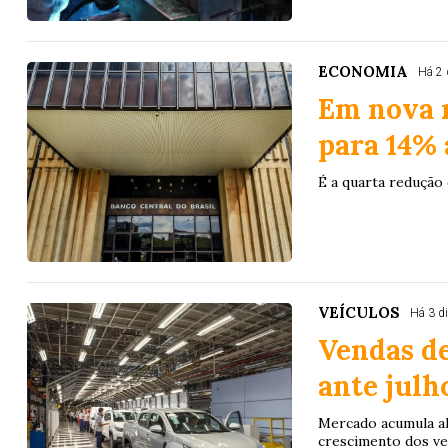
ECONOMIA
Há 2 
Em nova r
para 14% 
É a quarta redução 
VEÍCULOS
Há 3 d
Vendas d
ante julh
Mercado acumula alt
crescimento dos veí