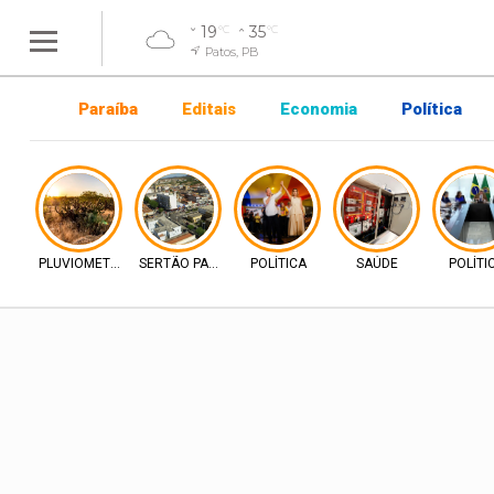
19
35
°C
°C
Patos, PB
Paraíba
Editais
Economia
Política
PLUVIOMETRIA
SERTÃO PARAIBANO
POLÍTICA
SAÚDE
POLÍTI