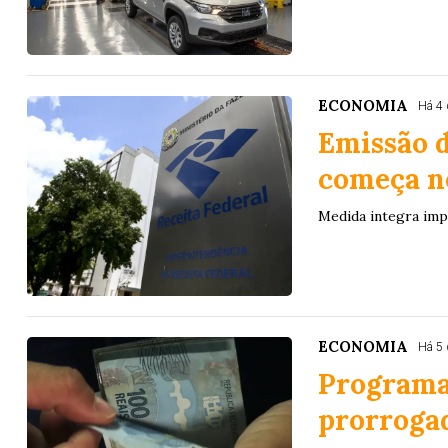
ECONOMIA
Há 4 
Emissão d
começa n
Medida integra imp
ECONOMIA
Há 5 
Programa 
prorrogad