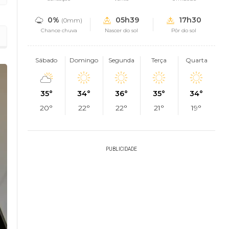
0%
05h39
17h30
(0mm)
Chance chuva
Nascer do sol
Pôr do sol
Sábado
Domingo
Segunda
Terça
Quarta
35°
34°
36°
35°
34°
20°
22°
22°
21°
19°
PUBLICIDADE