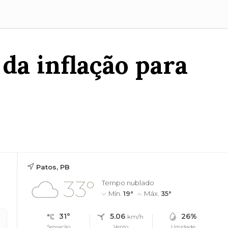
da inflação para
Patos, PB
33°
Tempo nublado
Mín.
19°
Máx.
35°
31°
5.06
26%
km/h
Sensação
Vento
Umidade