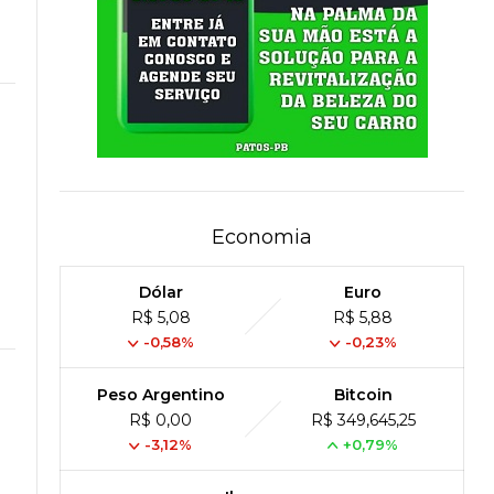
Economia
Dólar
Euro
R$ 5,08
R$ 5,88
-0,58%
-0,23%
Peso Argentino
Bitcoin
R$ 0,00
R$ 349,645,25
-3,12%
+0,79%