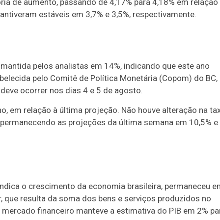
ória de aumento, passando de 4,17% para 4,18% em relação
antiveram estáveis em 3,7% e 3,5%, respectivamente.
i mantida pelos analistas em 14%, indicando que este ano
belecida pelo Comitê de Política Monetária (Copom) do BC,
deve ocorrer nos dias 4 e 5 de agosto.
o, em relação à última projeção. Não houve alteração na ta
, permanecendo as projeções da última semana em 10,5% e
 indica o crescimento da economia brasileira, permaneceu 
r, que resulta da soma dos bens e serviços produzidos no
 o mercado financeiro manteve a estimativa do PIB em 2% pa