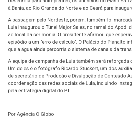
Desenrola para adimplentes, os anúncios do Plano Safra 
à Bahia, ao Rio Grande do Norte e ao Ceará para inaugu
A passagem pelo Nordeste, porém, também foi marcada 
Lula inaugurou o Túnel Major Sales, no ramal do Apodi 
ao local da cerimônia. O presidente afirmou que espera
episódio a um "erro de cálculo". O Palácio do Planalto 
que a água ainda percorria o sistema de canais da tra
A equipe de campanha de Lula também será reforçada c
Um deles é o fotógrafo Ricardo Stuckert, um dos auxili
de secretário de Produção e Divulgação de Conteúdo Aud
coordenação das redes sociais de Lula, incluindo Insta
pela estratégia digital do PT.
Por Agência O Globo