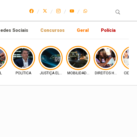
edes Sociais
Concursos
Geral
Polícia
L
POLÍTICA
JUSTIÇA ELEITORAL
MOBILIDADE URBANA
DIREITOS HUMANOS
CIDADA