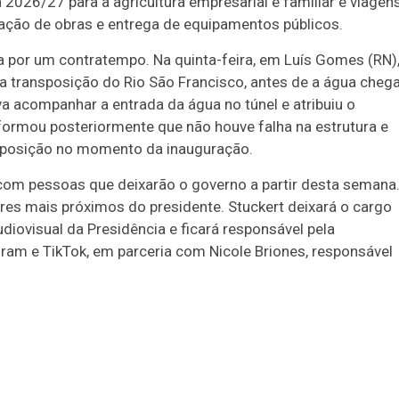
2026/27 para a agricultura empresarial e familiar e viagen
ração de obras e entrega de equipamentos públicos.
por um contratempo. Na quinta-feira, em Luís Gomes (RN)
da transposição do Rio São Francisco, antes de a água cheg
va acompanhar a entrada da água no túnel e atribuiu o
informou posteriormente que não houve falha na estrutura e
nsposição no momento da inauguração.
om pessoas que deixarão o governo a partir desta semana
ares mais próximos do presidente. Stuckert deixará o cargo
iovisual da Presidência e ficará responsável pela
gram e TikTok, em parceria com Nicole Briones, responsável