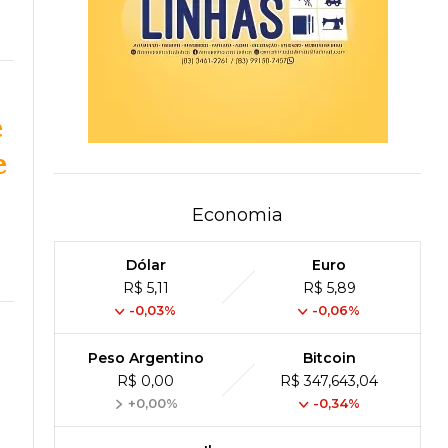
e
e
Economia
a
Dólar
Euro
R$ 5,11
R$ 5,89
-0,03%
-0,06%
Peso Argentino
Bitcoin
R$ 0,00
R$ 347,643,04
+0,00%
-0,34%