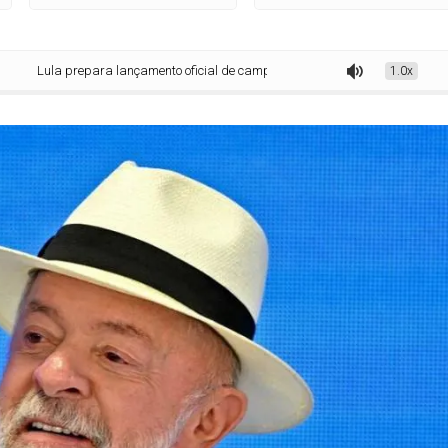
 prepara lançamento oficial de campanha à reeleição para 2/8 após maraton
1.0x