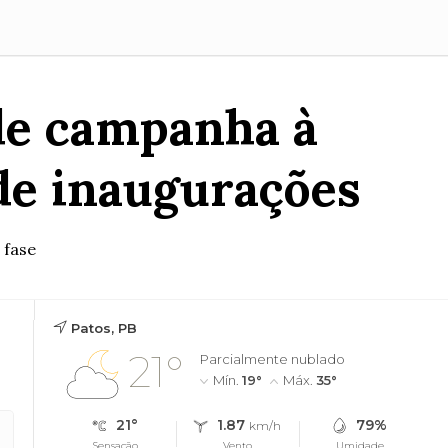
 de campanha à
de inaugurações
 fase
Patos, PB
21°
Parcialmente nublado
Mín.
19°
Máx.
35°
21°
1.87
79%
km/h
Sensação
Vento
Umidade