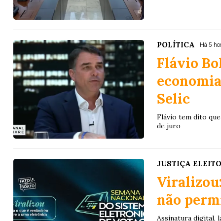
POLÍTICA
Há 5 ho
Flávio Bo
economia
Selic
Flávio tem dito qu
de juro
JUSTIÇA ELEIT
Viralizou
não permi
Assinatura digital,