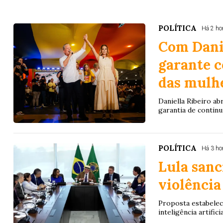
POLÍTICA
Há 2 ho
Com Danie
garante c
das mulh
Daniella Ribeiro a
garantia de contin
POLÍTICA
Há 3 ho
Lula sanc
violência
Proposta estabelec
inteligência artifici