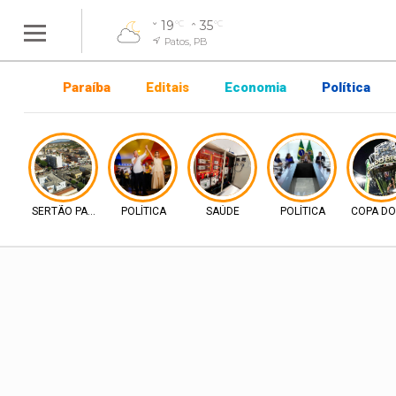
19
35
°C
°C
Patos, PB
Paraíba
Editais
Economia
Política
SERTÃO PARAIBANO
POLÍTICA
SAÚDE
POLÍTICA
COPA DO