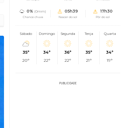
0%
05h39
17h30
(0mm)
Chance chuva
Nascer do sol
Pôr do sol
a de inaugurações
Sábado
Domingo
Segunda
Terça
Quarta
35°
34°
36°
35°
34°
20°
22°
22°
21°
19°
PUBLICIDADE