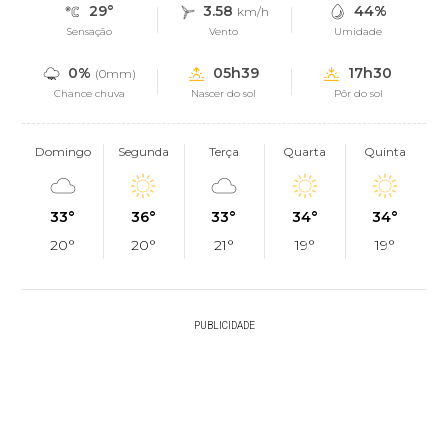
29°
3.58
44%
km/h
Sensação
Vento
Umidade
0%
05h39
17h30
(0mm)
Chance chuva
Nascer do sol
Pôr do sol
Domingo
Segunda
Terça
Quarta
Quinta
33°
36°
33°
34°
34°
20°
20°
21°
19°
19°
PUBLICIDADE