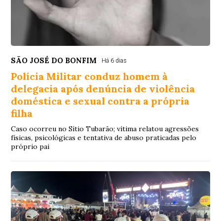
SÃO JOSÉ DO BONFIM
Há 6 dias
Polícia Militar conduz homem à
delegacia após denúncia de violência
doméstica e sexual contra a própria
filha
Caso ocorreu no Sítio Tubarão; vítima relatou agressões
físicas, psicológicas e tentativa de abuso praticadas pelo
próprio pai