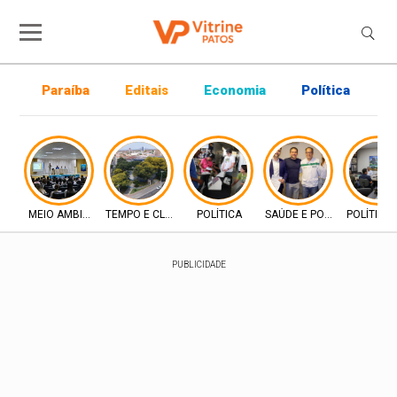
Paraíba
Editais
Economia
Política
P
MEIO AMBIENTE
TEMPO E CLIMA
POLÍTICA
SAÚDE E POLÍTICA
POLÍTICA
PUBLICIDADE