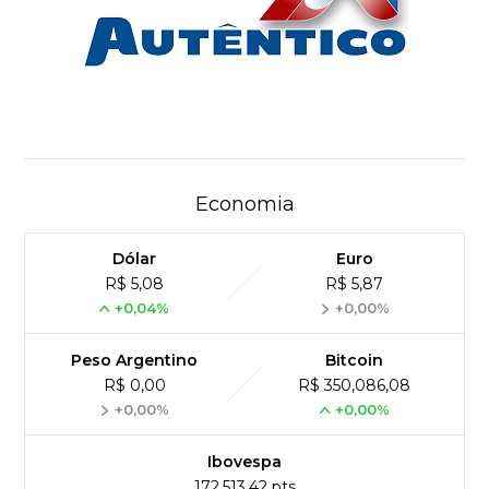
Economia
Dólar
Euro
R$ 5,08
R$ 5,87
+0,04%
+0,00%
Peso Argentino
Bitcoin
R$ 0,00
R$ 350,086,08
+0,00%
+0,00%
Ibovespa
172,513,42 pts