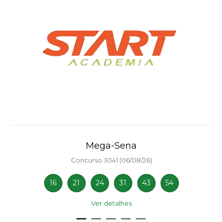
Mega-Sena
Concurso 3041 (06/08/26)
16
21
24
31
43
54
Ver detalhes