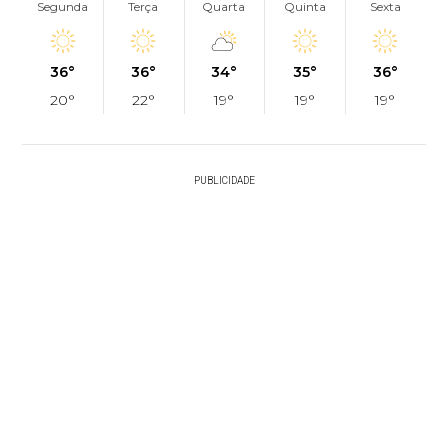
Segunda
Terça
Quarta
Quinta
Sexta
36°
36°
34°
35°
36°
20°
22°
19°
19°
19°
PUBLICIDADE