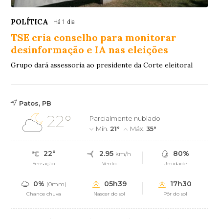
POLÍTICA
Há 1 dia
TSE cria conselho para monitorar
desinformação e IA nas eleições
Grupo dará assessoria ao presidente da Corte eleitoral
Patos, PB
22°
Parcialmente nublado
Mín.
21°
Máx.
35°
22°
2.95
80%
km/h
Sensação
Vento
Umidade
0%
05h39
17h30
(0mm)
Chance chuva
Nascer do sol
Pôr do sol