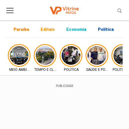
Paraíba
Editais
Economia
Política
P
MEIO AMBIENTE
TEMPO E CLIMA
POLÍTICA
SAÚDE E POLÍTICA
POLÍTICA
PUBLICIDADE