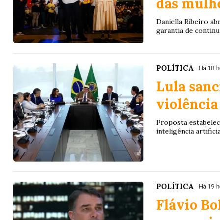
das mulh
Daniella Ribeiro a
garantia de contin
POLÍTICA
Há 18 h
Lula sanc
violência
Proposta estabelec
inteligência artifici
POLÍTICA
Há 19 h
Flávio Bo