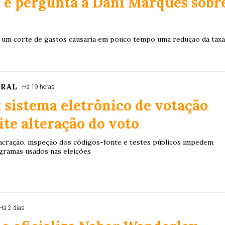
 e pergunta a Dani Marques sobr
e um corte de gastos causaria em pouco tempo uma redução da tax
ORAL
Há 19 horas
: sistema eletrônico de votação
te alteração do voto
 lacração, inspeção dos códigos-fonte e testes públicos impedem
gramas usados nas eleições
Há 2 dias