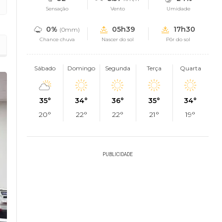
Sensação
Vento
Umidade
0%
05h39
17h30
(0mm)
Chance chuva
Nascer do sol
Pôr do sol
ito de Sapé
Sábado
Domingo
Segunda
Terça
Quarta
35°
34°
36°
35°
34°
20°
22°
22°
21°
19°
PUBLICIDADE