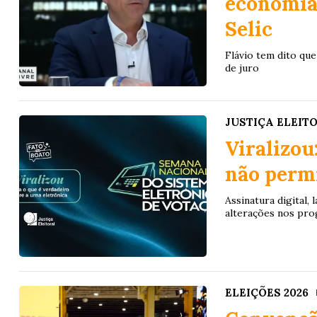
economia
Selic
Flávio tem dito qu
de juro
JUSTIÇA ELEIT
Viralizou
não permi
Assinatura digital,
alterações nos pro
ELEIÇÕES 2026