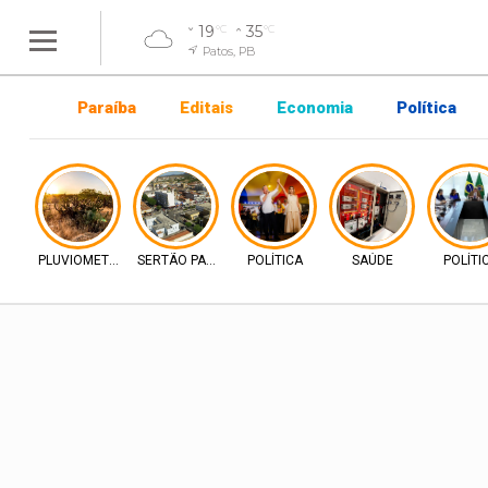
19
35
°C
°C
Patos, PB
Paraíba
Editais
Economia
Política
PLUVIOMETRIA
SERTÃO PARAIBANO
POLÍTICA
SAÚDE
POLÍTI