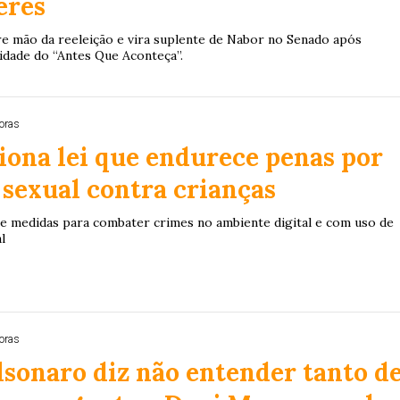
eres
bre mão da reeleição e vira suplente de Nabor no Senado após
uidade do “Antes Que Aconteça”.
oras
iona lei que endurece penas por
 sexual contra crianças
e medidas para combater crimes no ambiente digital e com uso de
al
oras
lsonaro diz não entender tanto d