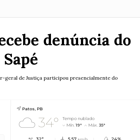
recebe denúncia do
 Sapé
geral de Justiça participou presencialmente do
Patos, PB
34°
Tempo nublado
Mín.
19°
Máx.
35°
32°
5.57
24%
km/h