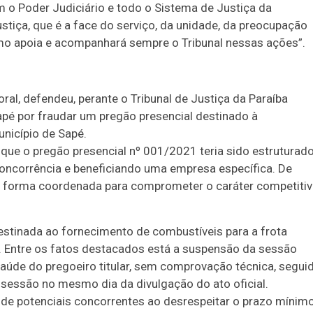
 o Poder Judiciário e todo o Sistema de Justiça da
stiça, que é a face do serviço, da unidade, da preocupação
omo apoia e acompanhará sempre o Tribunal nessas ações”.
al, defendeu, perante o Tribunal de Justiça da Paraíba
apé por fraudar um pregão presencial destinado à
nicípio de Sapé.
que o pregão presencial nº 001/2021 teria sido estruturad
a concorrência e beneficiando uma empresa específica. De
e forma coordenada para comprometer o caráter competiti
destinada ao fornecimento de combustíveis para a frota
s. Entre os fatos destacados está a suspensão da sessão
aúde do pregoeiro titular, sem comprovação técnica, segui
 sessão no mesmo dia da divulgação do ato oficial.
o de potenciais concorrentes ao desrespeitar o prazo mínim