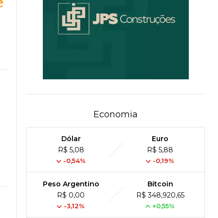
e
a
Economia
Dólar
Euro
R$ 5,08
R$ 5,88
-0,54%
-0,19%
Peso Argentino
Bitcoin
R$ 0,00
R$ 348,920,65
-3,12%
+0,55%