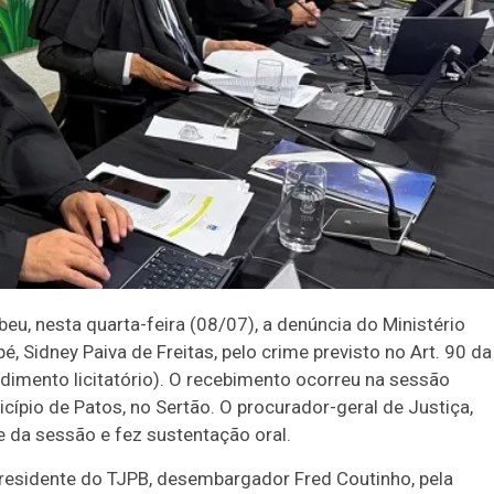
beu, nesta quarta-feira (08/07), a denúncia do Ministério
é, Sidney Paiva de Freitas, pelo crime previsto no Art. 90 da
edimento licitatório). O recebimento ocorreu na sessão
cípio de Patos, no Sertão. O procurador-geral de Justiça,
 da sessão e fez sustentação oral.
presidente do TJPB, desembargador Fred Coutinho, pela